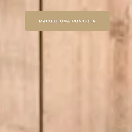
MARQUE UMA CONSULTA