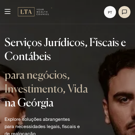
PT
Serviços Jurídicos, Fiscais e
Contábeis
para negócios,
Investimento, Vida
na Geórgia
Explore soluções abrangentes
para necessidades legais, fiscais e
de realocação