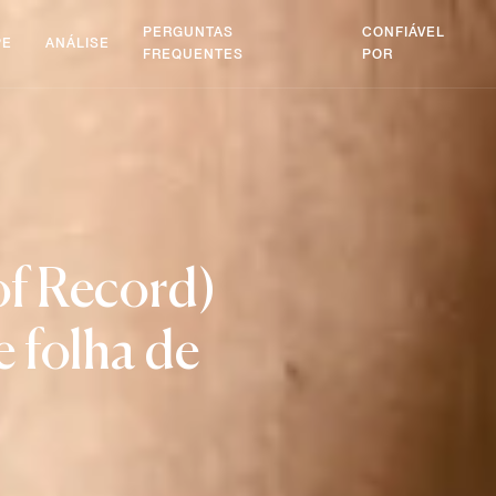
PERGUNTAS
CONFIÁVEL
PE
ANÁLISE
FREQUENTES
POR
f Record)
e folha de