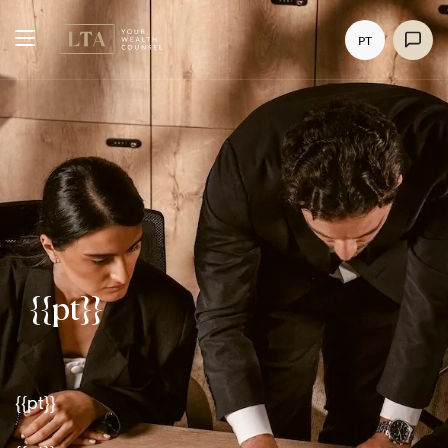
PT
{{pt}}
{{pt}}