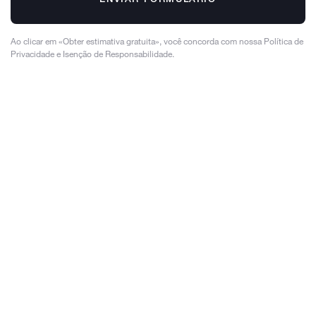
ENVIAR FORMULÁRIO
Ao clicar em «Obter estimativa gratuita», você concorda com nossa Política de
Privacidade e Isenção de Responsabilidade.