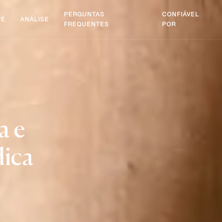
PERGUNTAS
CONFIÁVEL
PE
ANÁLISE
FREQUENTES
POR
a e
dica