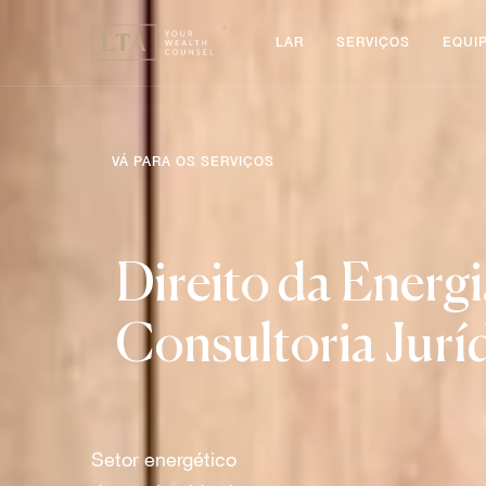
LAR
SERVIÇOS
EQUI
VÁ PARA OS SERVIÇOS
Direito da Energi
Consultoria Jurí
Setor energético