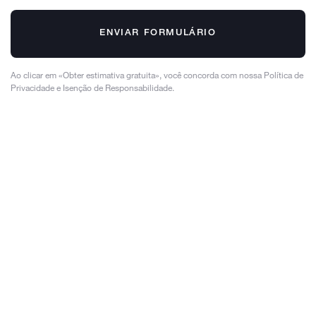
ENVIAR FORMULÁRIO
Ao clicar em «Obter estimativa gratuita», você concorda com nossa Política de
Privacidade e Isenção de Responsabilidade.