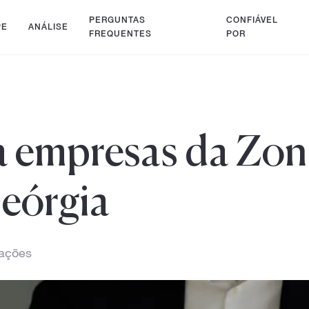
PERGUNTAS
CONFIÁVEL
PE
ANÁLISE
FREQUENTES
POR
ra empresas da Zon
Geórgia
zações