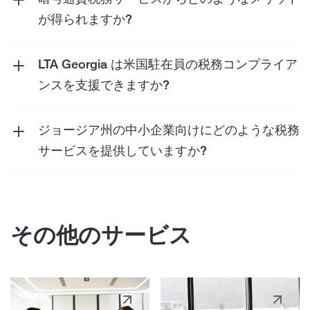
す。その書類にはさまざまな形式があります。
が得られますか?
これらの基準は、個人がジョージアと正当な関
当社の暗号通貨税務サービスは、報告要件、税
係を持ち、その地域で納税義務を負っているこ
額の計算、暗号通貨取引に関連する税務責任を
LTA Georgia は米国駐在員の税務コンプライア
とを確認するために設けられています。
最小限に抑えるための戦略的計画の策定など、
ンスを支援できますか?
包括的なサポートを提供します。
はい、当社は米国とジョージアの税法の遵守を
保証し、海外から米国の納税申告書を提出し、
ジョージア州の中小企業向けにどのような税務
必要に応じて追加のサポートを提供すること
サービスを提供していますか?
で、米国駐在員を支援します。
当社では、年次税務申告、コンプライアンス
チェック、中小企業向けのカスタマイズされた
戦略的税務計画など、さまざまなサービスを提
その他のサービス
供しています。