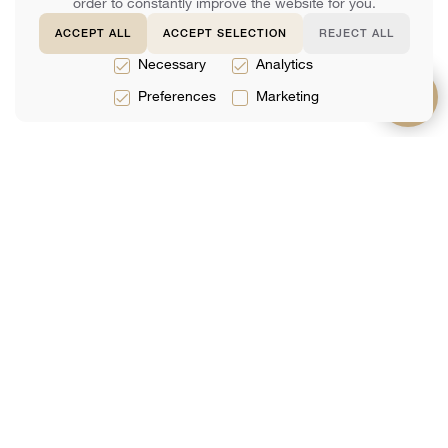
order to constantly improve the website for you.
ACCEPT ALL
ACCEPT SELECTION
REJECT ALL
Necessary
Analytics
Preferences
Marketing
サービス
約
サポート
法律サービス
チーム
よくある質問
税務サービス
レビュー
お問い合わせ
会計サービス
分析
ネットで予約す
る
メーリングリストに参加する
あなたのEメール