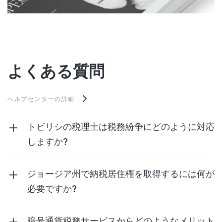
よくある質問
ヘルプセンターの詳細
トビリシの税理士は税務紛争にどのように対応
しますか?
弊社の税務弁護士チームは、税務当局との
行政
紛争
において強力な弁護と戦略的なアドバイス
ジョージア州で納税居住権を取得するには何が
を提供します。これには、お客様に代わって交
必要ですか?
渉し、必要に応じて法的手続きでお客様を代理
納税居住権を取得するには、ジョージアとのつ
することが含まれます。
ながりを証明する書類を提出する必要がありま
暗号通貨税務サービスからどのようなメリット