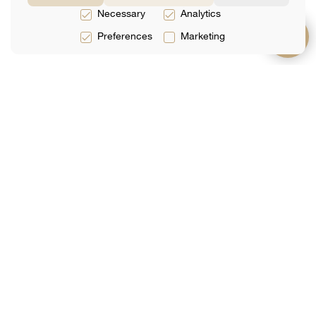
Necessary
Analytics
Preferences
Marketing
サービス
約
サポート
法律サービス
チーム
よくある質問
税務サービス
レビュー
お問い合わせ
会計サービス
分析
ネットで予約す
る
メーリングリストに参加する
あなたのEメール
送信