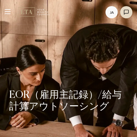
JA
EOR（雇用主記録）/給与
計算アウトソーシング