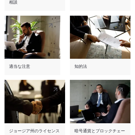
相談
0.5 ～ 6 年です。
永住許可
- ジョージア国民の配偶者、親、子供
に発行されます。永住許可は、一時居住許可に
基づいて過去 6 年間ジョージアに居住してい
る外国人にも発行されます。ジョージアでの勉
強や治療、およびジョージアの外交官事務所や
適当な注意
知的法
同等の代表事務所での就労のためにジョージア
に居住することは、この期間には含まれませ
ん。
ジョージア州のライセンス
暗号通貨とブロックチェー