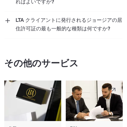
な案件を取り扱っております。
ればよいですか?
いくつかの方法があります:
● 12 か月の期間内に 183 日間ジョージアに滞
LTA クライアントに発行されるジョージアの居
在できます。
住許可証の最も一般的な種類は何ですか?
● 高額資産家としての納税居住権を取得する。
短期居住許可証
- ジョージア領土内（農地以
外）の不動産の所有権を持ち、その市場価値が
最初のオプションは簡単ですが、2 番目のオプ
ジョージア ラリ換算で 10 万米ドルを超える外
その他のサービス
ションには次の要件があります。
国人とその家族に発行されます。期間は 0.5 ～
● 個人は、過去3年間連続して資産が300万ラ
1 年です。
リ以上、または年間収入が20万ラリ以上であ
る必要があります。
投資目的の居住許可証
- 発行先:
● 個人はジョージアの居住許可証を持っている
- ジョージアに少なくとも 30 万米ドル相当の
か、またはジョージア源泉の年間所得が
GEL を投資した外国人とその家族 (その他の条
25,000ジョージアラリである必要がありま
件も適用されます)。投資固有の条件を 5 年間
す。
満たした後、その人は永住権を取得する資格が