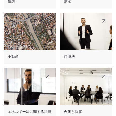
住所
刑法
あります。
最初の選択肢に関する注意 - ジョージアの領土
- ジョージア国内に、市場価値が GEL 換算で
内での実際の滞在期間には、自然人がジョージ
30 万米ドルを超える不動産の所有権を持つ外
アに滞在した期間は含まれません。
国人。当該価値の不動産を 5 年間保有する
と、永住権を取得する資格が得られます。
a) 外交官または領事官の資格を有する者また
はその家族として;
労働居住許可証
- ジョージアでの起業活動また
b) ジョージアの国際協定に基づいて活動する
不動産
賭博法
は雇用の実施のために発行されます。月額約
国際機関の職員として、またはジョージアにお
1,000 ラリの最低給与と雇用主の最低売上高
いて外国の公務員として、あるいはジョージア
(外国人 1 人あたり 35,000 ラリまたは 50,000
国民以外のそのような人物の家族として;
ラリ) を証明する必要があります。期間は 0.5
c) ジョージアの領土を経由して外国から他の
～ 6 年で発行できます。
国へ移動する場合。
d) 治療または娯楽のため。
家族統合のための居住許可証
- 居住許可証を所
持する外国人の家族に発行されます。期間は
エネルギー法に関する法律
合併と買収