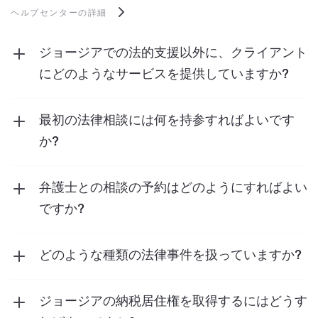
ヘルプセンターの詳細
ジョージアでの法的支援以外に、クライアント
にどのようなサービスを提供していますか?
当社は、法的支援以外にも、
税務サービス
、
会
計サービス
、
仲介サービス
、
内部監査サービ
最初の法律相談には何を持参すればよいです
ス
など、幅広いサービスをクライアントに提供
か?
しています。
通信文、契約書、裁判所の通知など、あなたの
事件に関連する文書をお持ちください。これに
弁護士との相談の予約はどのようにすればよい
より、私たちはあなたの状況をよりよく理解
ですか?
し、正確なアドバイスを提供することができま
お問い合わせページから、または当事務所に直
す。
接お電話いただくことで、ご相談をご予約いた
どのような種類の法律事件を扱っていますか?
だけます。当事務所のチームは、お客様が必要
当事務所は、不動産、家族法、労働紛争、ギャ
とする法的支援を提供する準備ができていま
ンブル、
暗号通貨法
、刑事弁護など、さまざま
ジョージアの納税居住権を取得するにはどうす
す。