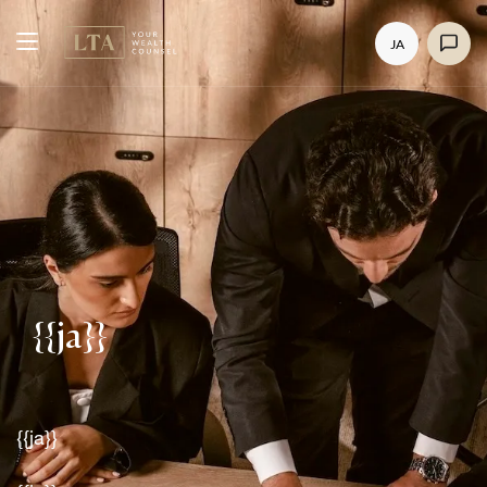
JA
{{ja}}
{{ja}}