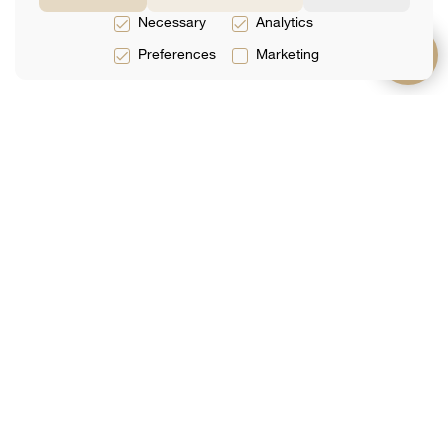
Necessary
Analytics
Preferences
Marketing
サービス
約
サポート
法律サービス
チーム
よくある質問
税務サービス
レビュー
お問い合わせ
会計サービス
分析
ネットで予約す
る
メーリングリストに参加する
あなたのEメール
送信