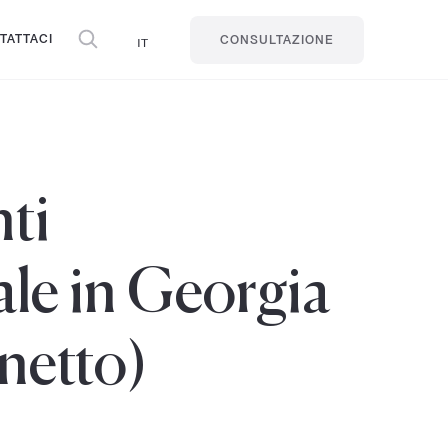
TATTACI
IT
CONSULTAZIONE
nti
ale in Georgia
 netto)