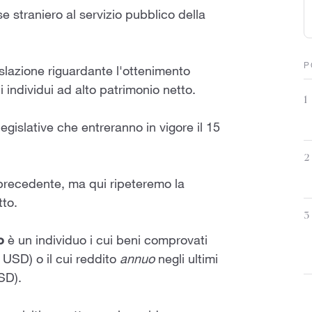
e straniero al servizio pubblico della
P
islazione riguardante l'ottenimento
i individui ad alto patrimonio netto.
1
egislative che entreranno in vigore il 15
2
 precedente, ma qui ripeteremo la
tto.
3
o
è un individuo i cui beni comprovati
i USD) o il cui reddito
annuo
negli ultimi
SD).