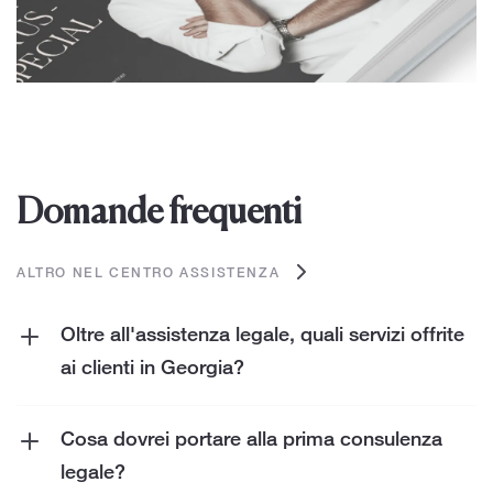
Domande frequenti
ALTRO NEL CENTRO ASSISTENZA
Oltre all'assistenza legale, quali servizi offrite
ai clienti in Georgia?
Offriamo ai clienti un'ampia gamma di servizi
oltre all'assistenza legale. Questi includono
Cosa dovrei portare alla prima consulenza
servizi fiscali
,
servizi di contabilità
,
servizi di
legale?