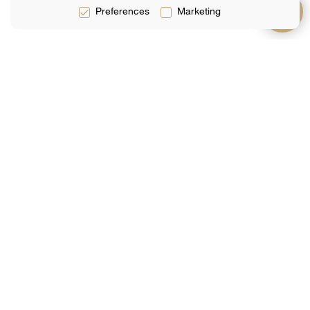
Preferences
Marketing
Servizi
Di
Supporto
Servizi Legali
Squadra
Domande
Frequenti
Servizi Fiscali
Recensioni
Contattaci
Servizi Di
Analisi
Contabilità
Prenota Online
Unisciti alla nostra mailing list
La Tua Email
INVIA