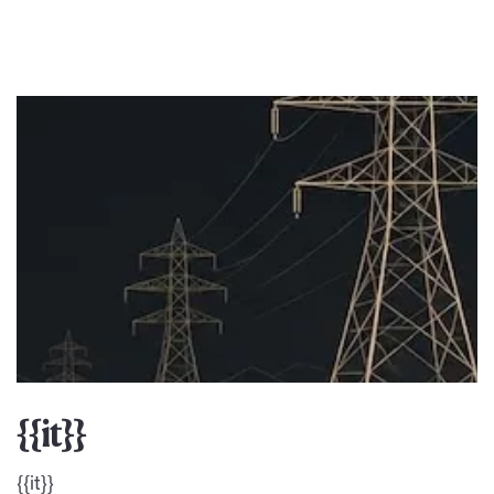
{{it}}
{{it}}