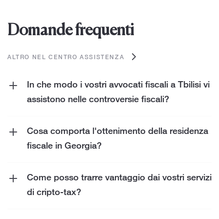
Domande frequenti
ALTRO NEL CENTRO ASSISTENZA
In che modo i vostri avvocati fiscali a Tbilisi vi
assistono nelle controversie fiscali?
Il nostro team di avvocati fiscali fornisce una
solida difesa e consulenza strategica nelle
Cosa comporta l'ottenimento della residenza
controversie amministrative
con le autorità
fiscale in Georgia?
fiscali. Ciò include negoziare per vostro conto
Per ottenere la residenza fiscale, devi fornire
e rappresentarvi in procedimenti legali quando
la prova dei tuoi legami con la Georgia, che
Come posso trarre vantaggio dai vostri servizi
necessario.
possono assumere varie forme. Questi criteri
di cripto-tax?
sono in atto per confermare che gli individui
I nostri servizi fiscali sulle criptovalute