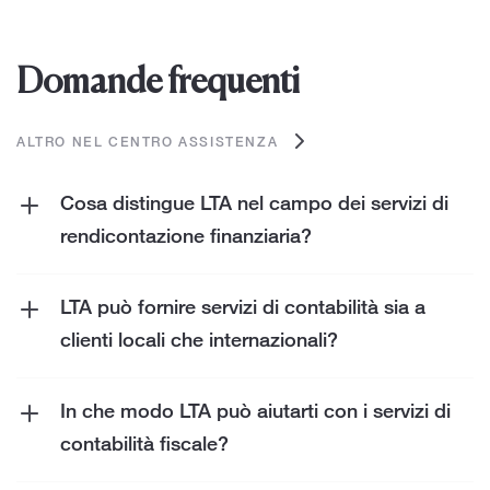
Domande frequenti
ALTRO NEL CENTRO ASSISTENZA
Cosa distingue LTA nel campo dei servizi di
rendicontazione finanziaria?
Diamo priorità alla chiarezza e alla precisione
nei nostri servizi di reporting finanziario,
LTA può fornire servizi di contabilità sia a
assicurandoci che siano specificamente
clienti locali che internazionali?
adattati alle tue esigenze uniche. Offrendo
Sì, LTA serve clienti locali e internazionali.
approfondimenti fruibili, ti diamo la possibilità
Offre soluzioni di contabilità personalizzate
In che modo LTA può aiutarti con i servizi di
di acquisire una comprensione approfondita
per diverse esigenze e regole finanziarie.
contabilità fiscale?
della tua situazione finanziaria, facilitando il
I nostri servizi di contabilità fiscale ti aiutano a