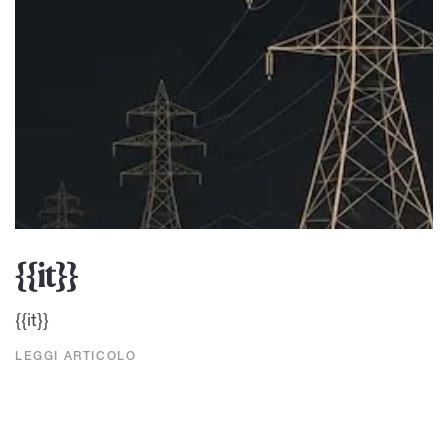
{{it}}
{{it}}
LEGGI ARTICOLO