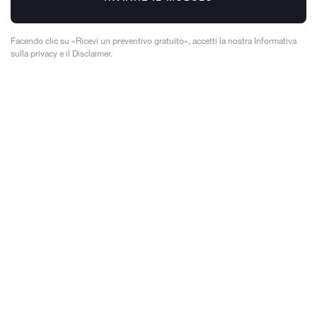
Facendo clic su «Ricevi un preventivo gratuito», accetti la nostra Informativa
sulla privacy e il Disclaimer.