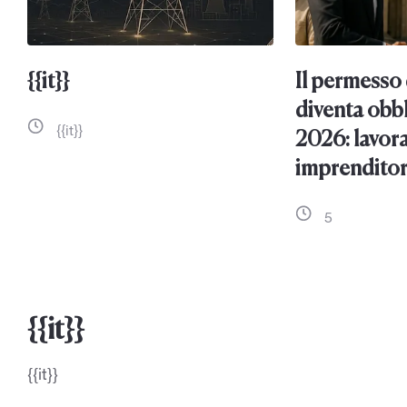
{{it}}
Il permesso 
diventa obbl
{{it}}
2026: lavora
imprenditori
5
{{it}}
{{it}}