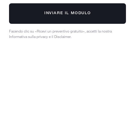
INVIARE IL MODULO
Facendo clic su «Ricevi un preventivo gratuito», accetti la nostra
Informativa sulla privacy e il Disclaimer.