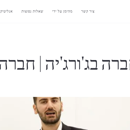
צור קשר
מהימן על ידי
שאלות נפוצות
אנליטיק
רה בג'ורג'יה | חברה 