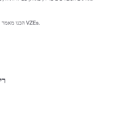
, המכסה באופן מלא VZEs.
הכנו מאמר 
רי