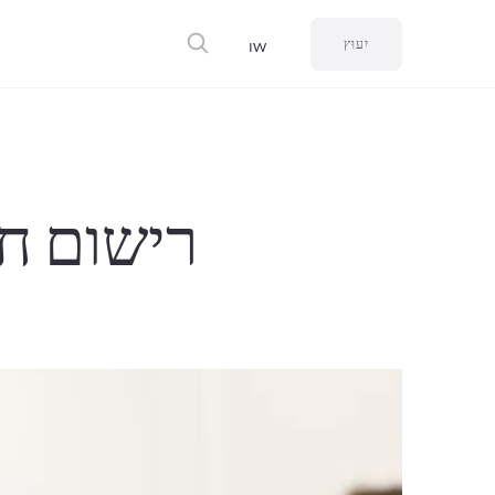
יִעוּץ
IW
רישום חב