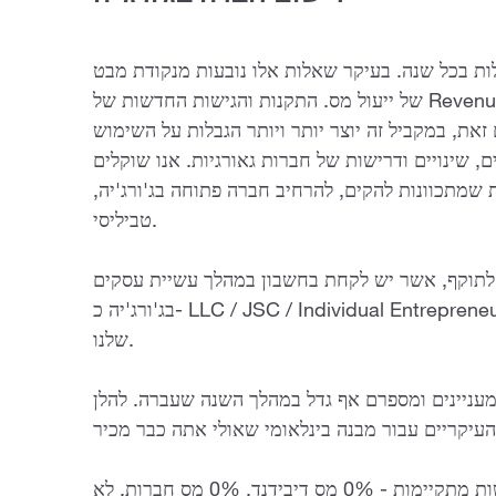
לות בכל שנה. בעיקר שאלות אלו נובעות מנקודת מבט
של ייעול מס. התקנות והגישות החדשות של Revenue Service הופכות את האקלים העסקי
זאת, במקביל זה יוצר יותר ויותר הגבלות על השימוש
, שינויים ודרישות של חברות גאורגיות. אנו שוקלים
 שמתכוונות להקים, להרחיב חברה פתוחה בג'ורג'יה,
טביליסי.
ל יזמים נכנס לתוקף, אשר יש לקחת בחשבון במהלך עשיית עסקים
בג'ורג'יה כ- LLC / JSC / Individual Entrepreneur. ניתן למצוא מאמר מפורט ב-Analytics
שלנו.
עניינים ומספרם אף גדל במהלך השנה שעברה. להלן
ישויות אזור תעשייה חופשי (אם כל הדרישות מתקיימות - 0% מס דיבידנד, 0% מס חברות, לא