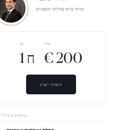
שותף שותף (מחלקה משפטית)
מחיר
זְמַן
€ 200
1 ח
הזמינו ייעוץ
פוסטים פופולריי