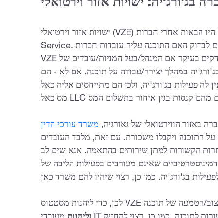
ה בג'ורג'יה:
ישויות אזור וירטואלי
ישויות אזור וירטואלי (VZE) היו הבאות אחרי חברות FIZ שנפלו תחת הלולאה של Revenue
Service. ברבעון השני של 2021 החל שירות המסים לבדוק האם התוכנה עליה עובדות חברות
VZE ונהנות ממיסוי מיוחד הופקה בג'ורג'יה. הם בודקים בעיקר אם המנהל/בעל המניות/עובדים של
ג'ורג'יה במהלך יצירה/עבודה על תוכנה. אם לא - הם
עילות בג'ורג'יה, ולכן הם מתייחסים אליה כאל LLC רגיל, טוענים לשלם
רה באזור הווירטואלי של גאורגיה,
משרד עורכי הדין
ו על התוכנה ויקבלו משכורת. עם זאת, מלבד העובדים
חרות הקשורות למתן שירותים בהתאמה. אנא שים לב
יניסטרטיביים שאינם מעורבים בפעילות הליבה של VZE
ח/תמיכה/עיצוב/הטמעה של תוכנה
וליהנות
מעובדי IT גאורגים המעורבים בדיוק באותן פעילויות הקשורות לתוכנה. כמו כן, רצוי להחזיק