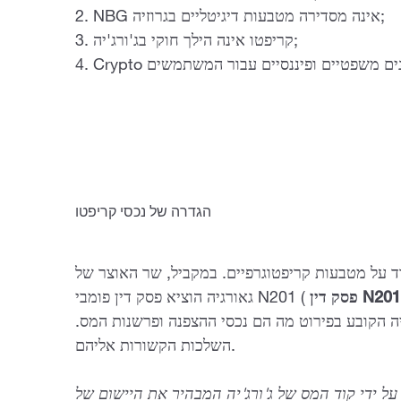
2. NBG אינה מסדירה מטבעות דיגיטליים בגרוזיה;
3. קריפטו אינה הילך חוקי בג'ורג'יה;
הגדרה של נכסי קריפטו
 נפרד על מטבעות קריפטוגרפיים. במקביל, שר האוצר של
פסק דין N201
גאורגיה הוציא פסק דין פומבי N201 (
'יה הקובע בפירוט מה הם נכסי ההצפנה ופרשנות המס.
השלכות הקשורות אליהם.
ל ידי קוד המס של ג'ורג'יה המבהיר את היישום של