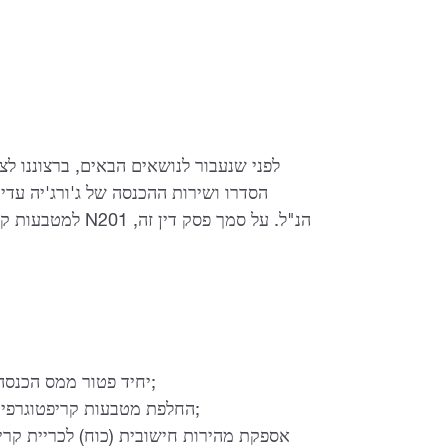
לפני שנעבור לנושאים הבאים, ברצוננו לצ
הסדרו ושירות ההכנסה של ג'ורג'יה עדיי
למטבעות קריפטו. 
יחיד פטור ממס הכנסה אישי על הכנסה המתקבלת מאספקת נכסי קריפטו;
החלפת מטבעות קריפטוגרפיים למטבעות פיאט לאומיים או זרים פטורה ממע"מ;
אספקת מהירות חישובית (כוח) לכריית קר