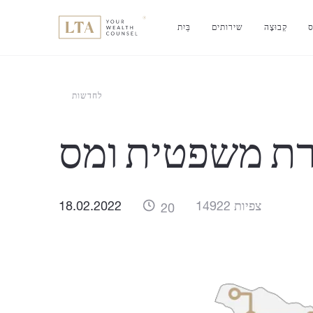
ס
קְבוּצָה
שירותים
בַּיִת
לחדשות
סגרת משפטית ומס
14922 צפיות
18.02.2022
20