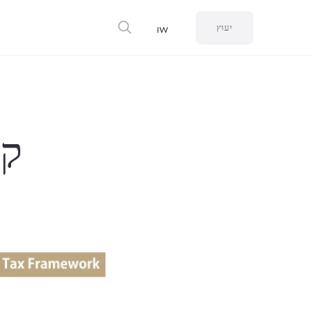
יִעוּץ
IW
קר