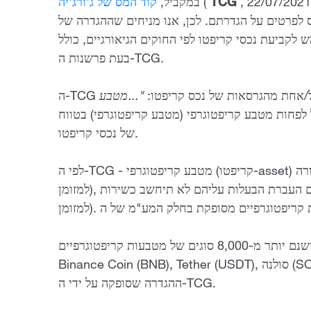
22/07/202 תיקונים) מזכיר ומסדיר חלקית גם נכסי
TCG
(
במקביל,
קוד המס של ג'ורג'יה
טים על הגדרתם. לכן, אנו מניחים שההגדרה של Ruling N201 היא
לקביעת נכסי קריפטו לפי החוקים הגיאורגיים, כולל
בעת פרשנות ה-TCG.
הה ל/אחת מהגרסאות של נכס קריפטו:
"...מטבע
 לפחות מטבע קריפטוגרפי (מטבע קריפטוגרפי) בטווח
של נכסי קריפטו.
לפי ה-TCG - מטבע קריפטוגרפי (קריפטו-asset) לא ייחשב כסחורה (כמו שה-TCG מתייחס
למזומן), וגם העברת הבעלות עליהם לא תיחשב כשירות (שוב, בדיוק כמו שה-TCG מתייחס
ההגדרה שסופקה על ידי ה-TCG.