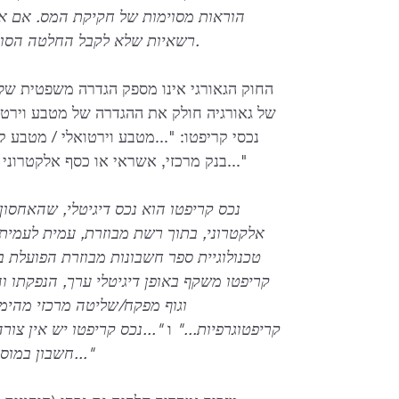
הוראות מסוימות של חקיקת המס. אם אדם
רשאיות שלא לקבל החלטה הסותרת את פסק הדין ולא להטיל מיסים/עיצומים נוספים.
החוק הגאורגי אינו מספק הגדרה משפטית של
של גאורגיה חולק את ההגדרה של מטבע וירטוא
נכסי קריפטו: "...מטבע וירטואלי / מטבע קר
בנק מרכזי, אשראי או כסף אלקטרוני מנפיק, שבמקרים מסוימים יכול לשמש כחלופה לכסף..."
אלקטרוני, בתוך רשת מבוזרת, עמית לעמית,
טכנולוגיית ספר חשבונות מבוזרת הפועל
קריפטו משקף באופן דיגיטלי ערך, הנפקתו וה
וגוף מפקח/שליטה מרכזי מהימ
קריפטוגרפיות..."
ו
"...נכס קריפטו יש אין צור
חשבון במוסד פיננסי, ובדרך כלל אי אפשר לזהות את המנפיק שלו..."