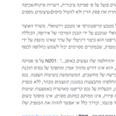
 פועל על פי פסיקה ציבורית, רשויות פיקוח/אכיפה
 מטבע קריפטוגרפי או מטבע וירטואלי. משרד האוצר
לי שנקבע על ידי הבנק המרכזי של אירופה, הכוללת
יפטו הוא ביטוי דיגיטלי של ערך שאינו מונפק על ידי
"...נכס קריפטו הוא נכס דיגיטלי, שהאחסון וההחלפה שלו נעשים באופן
על פי פסיקה N201:
 הוא אינו דורש מתווך אמין ומתפקד על בסיס תוכנת
ת ברשת של מחשבים, המשתמשת בשיטות הצפנה. נכס
חלפתו מתבצעות במנגנון קונצנזוס מבוזר, ללא מנפיק
ן, הבעלות על נכס קריפטו מאושרת באמצעות שיטות
ה פיזית, אינו ממוקם במקום מסוים, אינו מופקד בשום