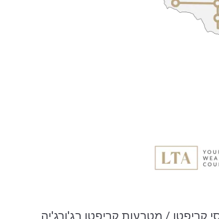
 קריפטו / מטבעות קריפטו בג'ורג'יה