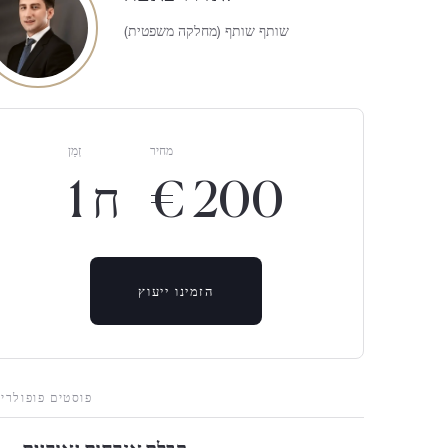
שותף שותף (מחלקה משפטית)
מחיר
זְמַן
€ 200
1 ח
הזמינו ייעוץ
פוסטים פופולריי