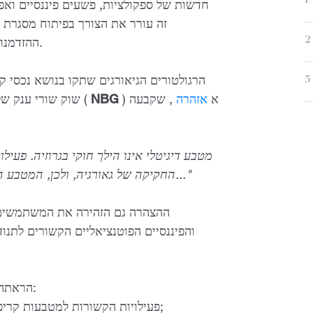
1
חדשות של ספקולציות, פשעים פיננסיים וא
זה עורר את הצורך בפיתוח מסגרת 
2
ההזדמנויות שהיא מציעה כמו גם האיומים שהיא עלולה להוות.
3
) א
אזהרה
, שקבעה
NBG
הבנק הלאומי של ג'ורג'יה (
שוק שורי ענק של
החקיקה של גאורגיה, ולכן, המטבע הדיגיטלי אינו מוסדר על ידי הבנק הלאומי של גאורגיה..."
ההצהרה גם הזהירה את המשתמשים ב
והפיננסיים הפוטנציאליים הקשורים לתנ
בהתבסס על האזהרה לעיל, NBG הראתה את עמדתה הבאה:
1. פעילויות הקשורות למטבעות קריפטוגרפיים אינן מוסדרות על ידי החקיקה הגיאורגית;