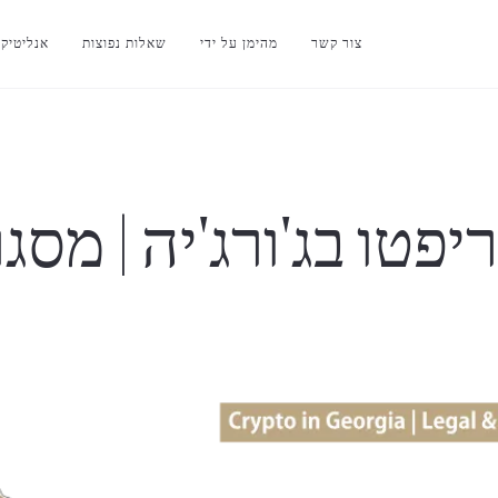
צור קשר
מהימן על ידי
שאלות נפוצות
אנליטיק
יפטו בג'ורג'יה | מ