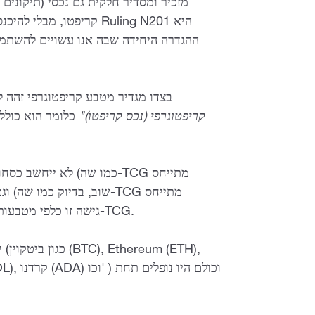
, 1
קריפטו, מבלי להיכנס לפר
ההגדרה היחידה שבה אנו עשויים להשתמש 
ה-TCG בצדו מגדיר מטבע קריפטוגרפי ז
קריפטוגרפי (נכס קריפטו)"
כלומר הוא כולל
למזומן). גישה זו כלפי מטבעות קריפטוגרפיים מסופקת בחלק המע"מ של ה-TCG.
ישנם יותר מ-8,000 סוגים של מטבעות קריפטוגרפיים (כגון
ביטקוין (BTC), Ethereum (ETH),
) וכולם היו נופלים תחת
Binance Coin (BNB), Tether (USDT), סולנה (SOL), קרדנו (ADA) וכו'