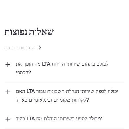
שאלות נפוצות
עוד במרכז העזרה
מה הופך את LTA לבולט בתחום שירותי הדיווח
הכספי?
אנו נותנים עדיפות לבהירות ודיוק בשירותי הדיווח
הכספי שלנו, ומבטיחים שהם מותאמים במיוחד לצרכים
האם LTA יכולה לספק שירותי הנהלת חשבונות עבור
הייחודיים שלך. על ידי מתן תובנות ניתנות לפעולה, אנו
לקוחות מקומיים ובינלאומיים כאחד?
מחזקים אותך לקבל הבנה מעמיקה של מצבך הפיננסי,
כן, LTA משרת לקוחות מקומיים ובינלאומיים. הם
ומאפשרים קבלת החלטות אסטרטגיות המבוססות על
מציעים פתרונות חשבונאיים מותאמים לצרכים וכללים
כיצד LTA יכולה לסייע בשירותי הנהלת מס?
נתונים מהימנים.
פיננסיים שונים.
שירותי הנהלת המס שלנו עוזרים לך לעקוב אחר חוקי