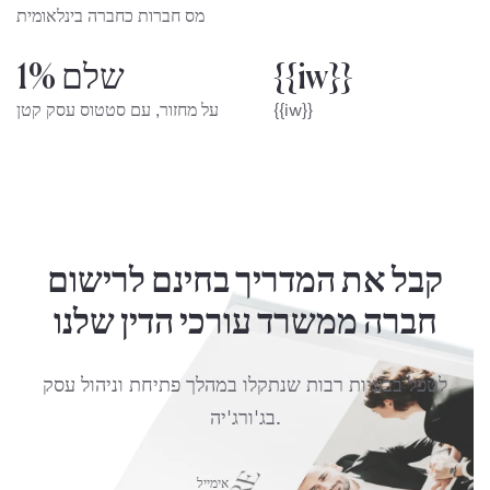
מס חברות כחברה בינלאומית
{{iw}}
שלם 1%
{{iw}}
על מחזור, עם סטטוס עסק קטן
קבל את המדריך בחינם לרישום
חברה ממשרד עורכי הדין שלנו
לטפל בבעיות רבות שנתקלו במהלך פתיחת וניהול עסק
בג'ורג'יה.
אימייל