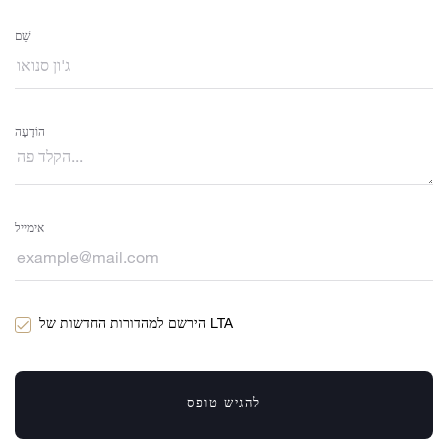
שֵׁם
הוֹדָעָה
אימייל
הירשם למהדורות החדשות של LTA
להגיש טופס