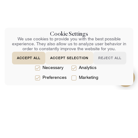
Cookie Settings
We use cookies to provide you with the best possible
experience. They also allow us to analyze user behavior in
order to constantly improve the website for you.
ACCEPT ALL
ACCEPT SELECTION
REJECT ALL
Necessary
Analytics
Preferences
Marketing
תמיכה
על אודות
שירותים
שאלות נפוצות
קְבוּצָה
שירותים משפטיים
צור קשר
ביקורות
שירותי מס
ספר מקוון
אנליטיקס
שירותי הנהלת