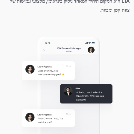
LTA הוא המקום היחיד המאחד ניסיון בינלאומי, מקצועי וגמישות של
צוות קטן ומבוזר.