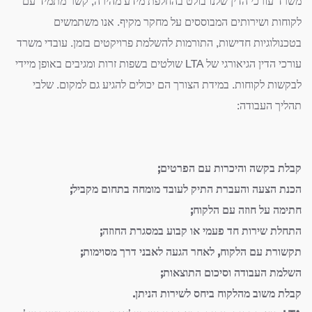
משרד עורכי הדין שלנו בולט בהחלפת מידע מהירה, קשר מתמיד עם
לקוחות ושירותים המבוססים על מחקר מקיף. אנו משתמשים
בטכנולוגיות חדישות, התורמות להשלמת פרויקטים בזמן. עובדי משרד
עורכי הדין הגיאורגי של LTA שולטים בשפות זרות ומגיבים באופן מיידי
לבקשות לקוחות. במידת הצורך הם יכולים להגיע גם למקום. שלבי
תהליך העבודה:
קבלת בקשה והיכרות עם הפרטים;
הכנת הצעה והעברת התיק לעובד מומחה בתחום מקביל;
חתימה על חוזה עם הלקוח;
התחלת שירות חד פעמי או קבוע במסגרת החוזה;
תקשורת עם הלקוח, לאחר הגעה לאבני דרך מסוימות;
השלמת העבודה וסיכום התוצאות;
קבלת משוב מהלקוח ביחס לשירות הניתן.