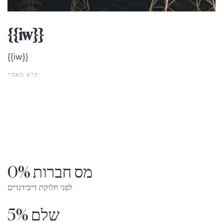
{{iw}}
{{iw}}
קרא מאמר
0% מס חברות
לפני חלוקת דיבידנדים
שלם 5%