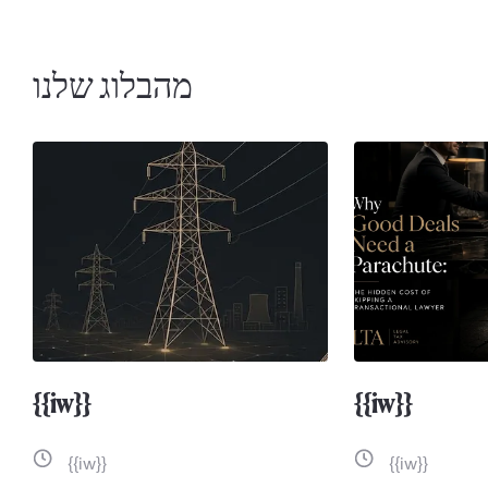
מהבלוג שלנו
{{iw}}
{{iw}}
{{iw}}
{{iw}}