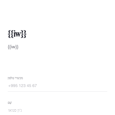
{{iw}}
{{iw}}
מכשיר טלפון
שֵׁם