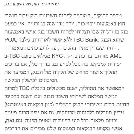
פתיחה מרחוק של חשבון בנק
מספר הבנקים, המוכנים לפתוח חשבונות בנק עבור תושבי
חוץ באמצעות ייפוי כוח, יורד מדי שנה בג'ורג'יה. אין כמעט
בנק בג'ורג'יה שבו תצליחו לפתוח חשבון בנק אישי באמצעות
ללא קשר
לאזרחות, מלבד TBC Bank, שהוא הבנק
POA,
היחיד שעדיין מתיר נוהג כזה, עד לרגע כתיבת מאמר זה.
ב-TBC ממלאים טופס KYC מורחב ועורכת בדיקת AML
יסודית למבקש, בה נוכל לסייע גם. בדרך כלל, אנו עורכים
תהליך אישור מראש של הלקוח מול הבנק, הממזער את
הסיכונים לכישלון הבקשה.
למרות TBC המאפשר את התהליך, ישנם מכשולים בקבלת
הגישה המלאה לשירותי חשבון הבנק ועם השגת כרטיסי
החיוב. רבים משירותי הבנק הרגילים (כגון בנקאות באינטרנט)
עדיין מוגבלים ללקוחות מרוחקים, גם אם ייפוי הכוח מעניק
זכויות מלאות בכל סוגי הפעולות מטעם הפונה.
עם זאת,
אנשי מקצוע הבנקאות המנוסים שלנו מכירים את הדרכים