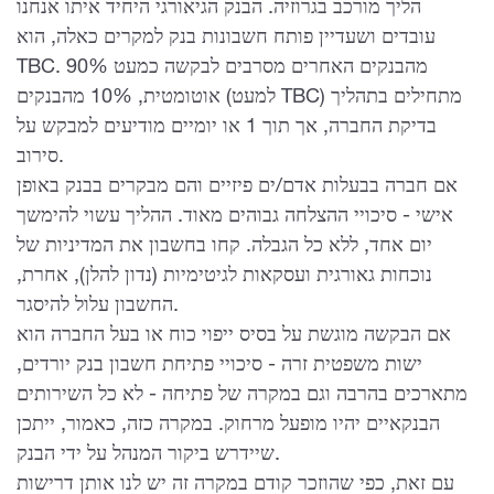
הליך מורכב בגרוזיה. הבנק הגיאורגי היחיד איתו אנחנו
עובדים ושעדיין פותח חשבונות בנק למקרים כאלה, הוא
TBC. 90% מהבנקים האחרים מסרבים לבקשה כמעט
אוטומטית, 10% מהבנקים (למעט TBC) מתחילים בתהליך
בדיקת החברה, אך תוך 1 או יומיים מודיעים למבקש על
סירוב.
אם חברה בבעלות אדם/ים פיזיים והם מבקרים בבנק באופן
אישי - סיכויי ההצלחה גבוהים מאוד. ההליך עשוי להימשך
יום אחד, ללא כל הגבלה. קחו בחשבון את המדיניות של
נוכחות גאורגית ועסקאות לגיטימיות (נדון להלן), אחרת,
החשבון עלול להיסגר.
אם הבקשה מוגשת על בסיס ייפוי כוח או בעל החברה הוא
ישות משפטית זרה - סיכויי פתיחת חשבון בנק יורדים,
מתארכים בהרבה וגם במקרה של פתיחה - לא כל השירותים
הבנקאיים יהיו מופעל מרחוק. במקרה כזה, כאמור, ייתכן
שיידרש ביקור המנהל על ידי הבנק.
עם זאת, כפי שהוזכר קודם במקרה זה יש לנו אותן דרישות