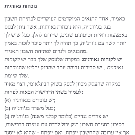
נוכחות גאורגית
כאמור, אחד התנאים המוקדמים העיקריים לפתיחת חשבון
בנק בג'ורג'יה, הוא נוכחות גאורגית, אשר ניתן לבסס
באמצעות ראיות וטיעונים שונים, שיידונו להלן. ככל שיש לך
יותר קשר עם ג'ורג'יה, כך תהיה לך יותר סיכוי לזכות באמון
מהבנקים ולגרום לפתיחת חשבון תאגידי.
יש לקוחות גאורגים:
במקרה שלעסק שלך כבר יש
לקוחות
גאורגים
, יש סבירות גבוהה יותר שהבנק יחליט שהנוכחות
שלך קיימת.
במקרה שהעסק מכוון לספק בשוק הבינלאומי, רצוי מאוד
לעמוד בשתי הדרישות הבאות לפחות:
(א) יש עובדים בגאורגיה;
(ב) בעל משרד בג'ורג'יה;
(ג) יש צדדים נגדיים (כלומר קבלני משנה) בג'ורג'יה
הסיכון בסגירת חשבון בנק יכול לרדת עם עמידה בדרישות,
אך אין ערובה שהחשבון ייפתח, ואם ייפתח - שהוא לא ייסגר