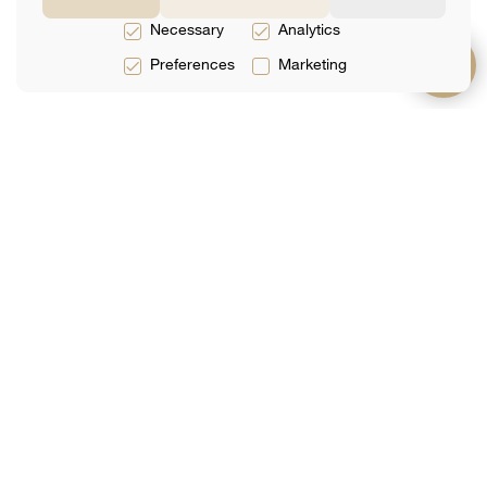
Necessary
Analytics
Preferences
Marketing
תמיכה
על אודות
שירותים
שאלות נפוצות
קְבוּצָה
שירותים משפטיים
צור קשר
ביקורות
שירותי מס
ספר מקוון
אנליטיקס
שירותי הנהלת
חשבונות
הצטרף לרשימת התפוצה שלנו
האימייל שלך