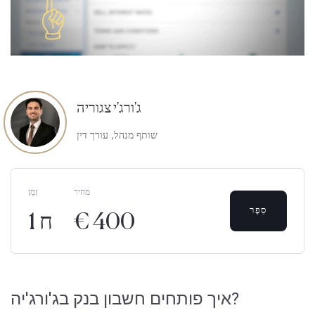
ג'ורג'י צגוריה
שותף מנהל, עורך דין
מחיר
זְמַן
סֵפֶר
€ 400
1 ח
איך פותחים חשבון בנק בג'ורג'יה?