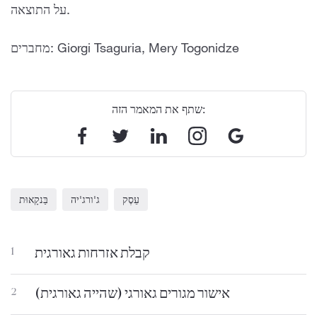
על התוצאה.
מחברים: Giorgi Tsaguria, Mery Togonidze
שתף את המאמר הזה:
עֵסֶק
ג'ורג'יה
בַּנקָאוּת
קבלת אזרחות גאורגית
1
אישור מגורים גאורגי (שהייה גאורגית)
2