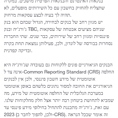
בנקאות האינטרנט והבנקאות הפרטית מושכים. במקרה
שתצליח להחזיק בחשבון עם כל השירותים מופעלים, לא
תהיה לך בעיה לבצע עסקאות מרחוק.
יש מגוון רחב של בנקים לבחירה, הגדול שבהם הוא בנק
ג'ורג'יה ובנק TBC, שניהם מציעים אבטחה של עסקאות
פיננסיות ומגוון רחב של שירותים, כבר שנים. שתי החברות
נסחרות בבורסה של לונדון, ולכן, פעילותן נמצאת תחת בקרה
ובדיקה קפדנית.
הבנקים הגיאורגיים פונים ללקוחות גם בעובדה שג'ורג'יה היא
אינה צד ל-Common Reporting Standard (CRS) החלפה
אוטומטית של מידע חשבון פיננסי, ולכן אין לבנקים
הגיאורגיים את החובה למסור נתונים כלשהם באופן אוטומטי
במערכת הגלובלית של החלפה אוטומטית של מידע, מה
שמביא לתחושת ביטחון רבה יותר אצל חלק מהלקוחות שלנו.
עם זאת, ג'ורג'יה מתכננת להתחיל בחילופי מידע פיננסי עד
2023 (ולכן, להפוך לחבר ב-CRS). זה אומר שככל הנראה