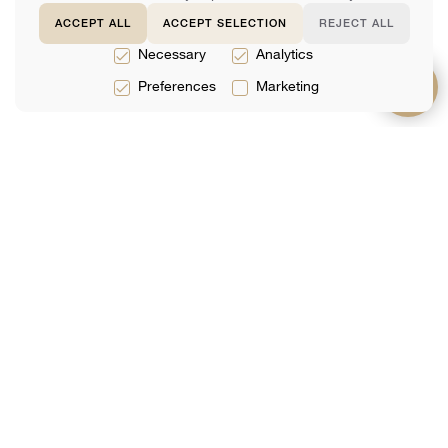
ACCEPT ALL
ACCEPT SELECTION
REJECT ALL
Necessary
Analytics
Preferences
Marketing
תמיכה
על אודות
שירותים
שאלות נפוצות
קְבוּצָה
שירותים משפטיים
צור קשר
ביקורות
שירותי מס
ספר מקוון
אנליטיקס
שירותי הנהלת
חשבונות
הצטרף לרשימת התפוצה שלנו
האימייל שלך