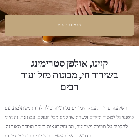
הזמינו ייעוץ
קזינו, אולפן סטרימינג
בשידור חי, מכונות מזל ועוד
רבים
השקעה ופתיחת עסק הימורים בג'ורג'יה יכולה להיות משתלמת, עם
פוטנציאל למשוך תיירים ולשרת שחקנים מכל העולם. עם זאת, זה חיוני
להקפיד על תמיכה משפטית, מס וחשבונאית במגזר מוסדר מאוד זה.
הדרישות של תעשיית ההימורים הן די מחמירות.