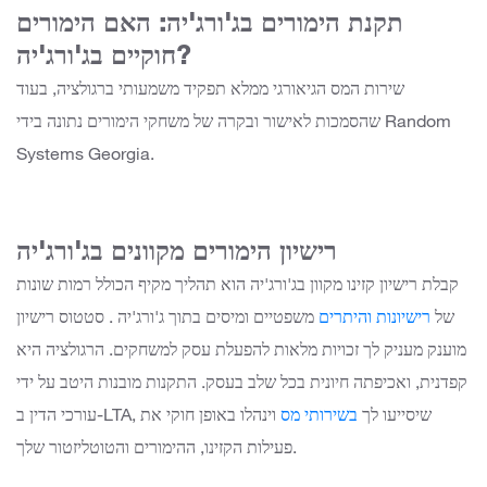
תקנת הימורים בג'ורג'יה: האם הימורים
חוקיים בג'ורג'יה?
שירות המס הגיאורגי ממלא תפקיד משמעותי ברגולציה, בעוד
שהסמכות לאישור ובקרה של משחקי הימורים נתונה בידי Random
Systems Georgia.
רישיון הימורים מקוונים בג'ורג'יה
קבלת רישיון קזינו מקוון בג'ורג'יה הוא תהליך מקיף הכולל רמות שונות
של
רישיונות והיתרים
משפטיים ומיסים
בתוך ג'ורג'יה
. סטטוס רישיון
מוענק מעניק לך זכויות מלאות להפעלת עסק למשחקים. הרגולציה היא
קפדנית, ואכיפתה חיונית בכל שלב בעסק. התקנות מובנות היטב על ידי
עורכי הדין ב-LTA, שיסייעו לך
בשירותי מס
וינהלו באופן חוקי את
פעילות הקזינו, ההימורים והטוטליזטור שלך.