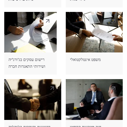
רישיון שהייה קבוע
- ניתן לבן זוג, הורה וילד של אזרח
גאורגיה. רישיון שהייה קבוע ניתן גם לזר השוהה
בגאורגיה ב-6 השנים האחרונות על בסיס אישור שהייה
זמני. מגורים בג'ורג'יה לצורך לימודים או טיפול רפואי
ותעסוקה בנציגויות דיפלומטיות ושוות ערך בג'ורג'יה
אינם נכללים בתקופה זו.
משפט אינטלקטואלי
רישום עסקים בג'ורג'יה
ושירותי התאגדות חברה