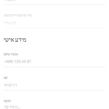
בחר את קטגוריית המשנה
מידע אישי
מכשיר טלפון
שֵׁם
הוֹדָעָה