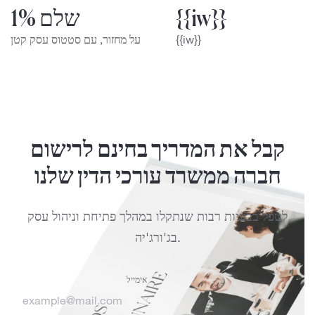
{{iw}}
שלם 1%
{{iw}}
על מחזור, עם סטטוס עסק קטן
קבל את המדריך בחינם לרישום
חברה ממשרד עורכי הדין שלנו
לטפל בבעיות רבות שנתקלו במהלך פתיחת וניהול עסק
בג'ורג'יה.
אימייל