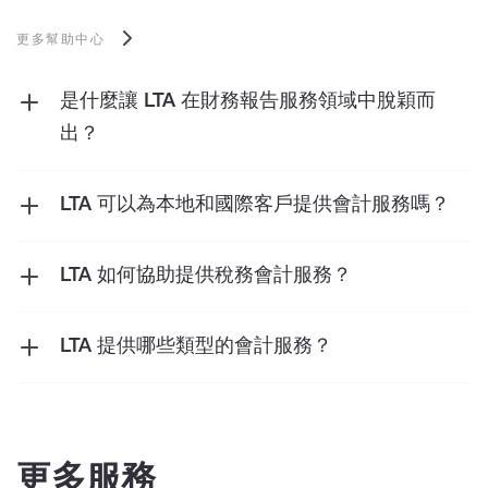
更多幫助中心
是什麼讓 LTA 在財務報告服務領域中脫穎而
出？
我們優先考慮財務報告服務的清晰度和準確性，
確保它們專門針對您的獨特需求而量身定制。透
LTA 可以為本地和國際客戶提供會計服務嗎？
過提供可行的見解，我們使您能夠全面了解您的
是的，LTA 為本地和國際客戶提供服務。他們為
財務狀況，促進基於可信任數據的策略決策。
不同的財務需求和規則提供客製化的會計解決方
LTA 如何協助提供稅務會計服務？
案。
我們的稅務會計服務可協助您遵守喬治亞稅法。
我們也致力於減少您的納稅義務。我們提供策略
LTA 提供哪些類型的會計服務？
規劃和建議，以最大限度地提高稅收效率。
LTA 提供一整套會計服務。其中包括薪資管理、
稅務規劃、財務報告以及在喬治亞州開設銀行帳
戶的幫助。
更多服務