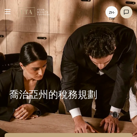
ZH-
TW
喬治亞州的稅務規劃