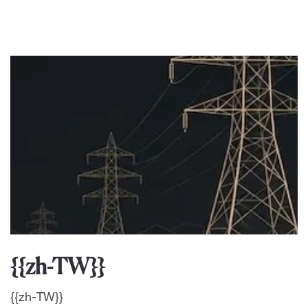
{{zh-TW}}
{{zh-TW}}