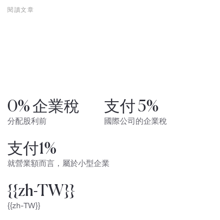
閱讀文章
0% 企業稅
支付 5%
分配股利前
國際公司的企業稅
支付1%
就營業額而言，屬於小型企業
{{zh-TW}}
{{zh-TW}}