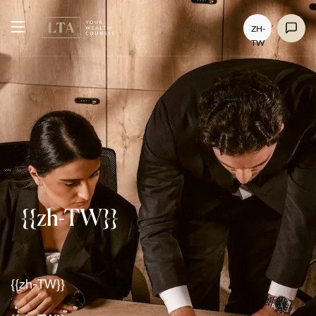
ZH-
TW
{{zh-TW}}
{{zh-TW}}