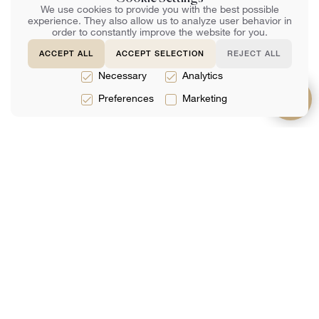
We use cookies to provide you with the best possible
experience. They also allow us to analyze user behavior in
order to constantly improve the website for you.
ACCEPT ALL
ACCEPT SELECTION
REJECT ALL
Necessary
Analytics
Preferences
Marketing
服務
關於
支持
法律服務
團隊
常問問題
稅務服務
評論
聯絡我們
會計服務
分析
網上預定
加入我們的郵件列表
你的郵件