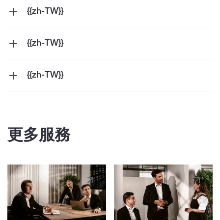
{{zh-TW}}
{{zh-TW}}
{{zh-TW}}
{{zh-TW}}
{{zh-TW}}
{{zh-TW}}
更多服務