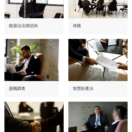
永久居留證
- 頒發給格魯吉亞公民的配偶、父母
和子女。根據臨時居留許可，還可向過去 6 年
在喬治亞居住的外國人頒發永久居留許可。此期
能源法法律諮詢
併購
間不包括在格魯吉亞學習或就醫以及在格魯吉亞
外交和同等代表機構工作的居留。
盡職調查
智慧財產法