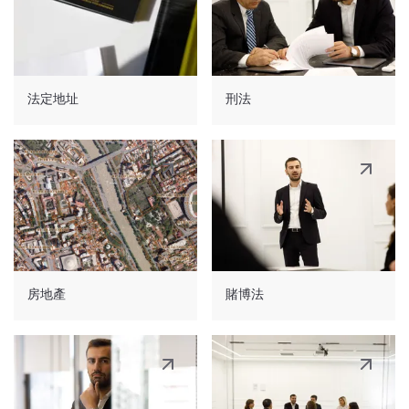
關於第一種選擇的注意事項 - 在格魯吉亞境內實
特定投資條件 5 年後，該人就有資格獲得永久
際停留的時間不應包括自然人在格魯吉亞停留的
居留權。
時間：
- 擁有喬治亞州不動產所有權且市場價值超過
法定地址
刑法
30 萬美元等值 GEL 的外國人。持有上述價值的
a) 作為具有外交或領事身分的人或其家庭成
財產五年後，該人就有資格獲得永久居留權。
員；
b) 作為根據格魯吉亞國際協定行事的國際組織
勞工居留證
- 為在格魯吉亞開展創業活動或就業
的僱員，或作為在格魯吉亞的外國公職人員或該
而頒發。需要證明各自的最小值。工資約。每月
人員的家庭成員，但格魯吉亞公民除外；
GEL1k 且最少雇主營業額（每位外國人營業額
c) 從一個國家經喬治亞領土前往另一個國家
35,000 GEL 或 50,000 GEL）。發行期限為0.5
時；
房地產
賭博法
- 6 年。
d) 治療或休閒。
家庭團聚居留證
- 發給持有居留證的外國人的家
庭成員。發行期限為0.5 - 6 年。