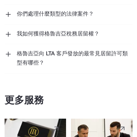
情況並提供準確的建議。
您可以透過我們的聯絡頁面或直接致電我們的辦
公室預約諮詢。我們的團隊隨時準備為您提供所
你們處理什麼類型的法律案件？
需的法律援助。
我們處理各種案件，包括但不限於房地產、家庭
法、勞力爭議、賭博、
加密貨幣法
和刑事辯護。
我如何獲得格魯吉亞稅務居留權？
有幾種方法：
● 您可以在12個月內在喬治亞停留任意183天；
格魯吉亞向 LTA 客戶發放的最常見居留許可類
● 以高淨值個人身分獲得稅務居民身分。
型有哪些？
短期居留證
－發給在喬治亞境內擁有不動產（農
雖然第一個選項很簡單，但第二個選項有以下要
業用地除外）所有權且市場價值超過等值10萬
求：
美元GEL的外國人及其家庭成員。發行期限為
更多服務
●個人必須在過去連續三年擁有300萬吉林吉拉
0.5 - 1 年。
的資產或每年20萬吉林吉拉的收入，並且
●個人應持有喬治亞州居留證或喬治亞來源收入
投資目的居留許可
- 頒發給：
每年25,000 喬治亞州拉里。
- 在格魯吉亞投資了至少 30 萬美元等值 GEL 的
外國人及其家庭成員（其他條件也適用）。滿足