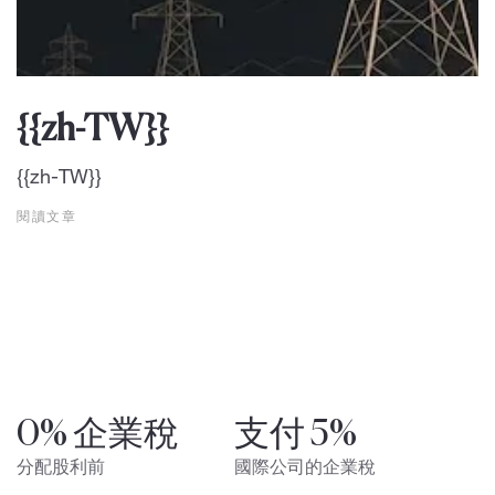
{{zh-TW}}
{{zh-TW}}
閱讀文章
0% 企業稅
支付 5%
分配股利前
國際公司的企業稅