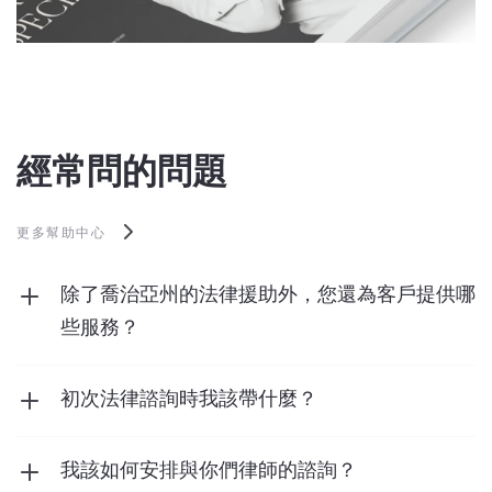
經常問的問題
更多幫助中心
除了喬治亞州的法律援助外，您還為客戶提供哪
些服務？
我們為客戶提供法律援助以外的廣泛服務。其中
包括
稅務服務
、
會計服務
、
經紀服務
、
內部稽
初次法律諮詢時我該帶什麼？
核服務
等等。
帶上與您的案件相關的任何文件，包括信件、合
約或法院通知。這將使我們能夠更好地了解您的
我該如何安排與你們律師的諮詢？