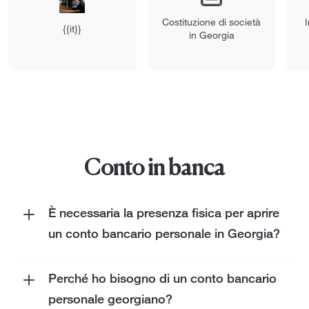
Costituzione di società
I
{{it}}
in Georgia
Conto in banca
È necessaria la presenza fisica per aprire
un conto bancario personale in Georgia?
Se apri il conto bancario mentre ti presenti
fisicamente in banca, la probabilità che tu
Perché ho bisogno di un conto bancario
venga rifiutato è molto bassa (tuttavia
personale georgiano?