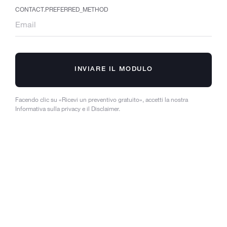
CONTACT.PREFERRED_METHOD
INVIARE IL MODULO
Facendo clic su «Ricevi un preventivo gratuito», accetti la nostra
Informativa sulla privacy e il Disclaimer.