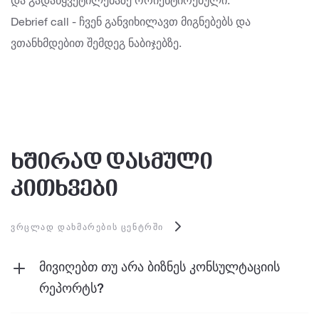
და გადაწყვეტილებაზე ორიენტირებული.
Debrief call - ჩვენ განვიხილავთ მიგნებებს და
ვთანხმდებით შემდეგ ნაბიჯებზე.
ხშირად დასმული
კითხვები
ᲕᲠᲪᲚᲐᲓ ᲓᲐᲮᲛᲐᲠᲔᲑᲘᲡ ᲪᲔᲜᲢᲠᲨᲘ
მივიღებთ თუ არა ბიზნეს კონსულტაციის
რეპორტს?
დიახ. თითოეული ჩართულობა მთავრდება