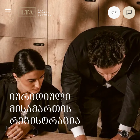
GE
იურიდიული
მისამართის
რეგისტრაცია