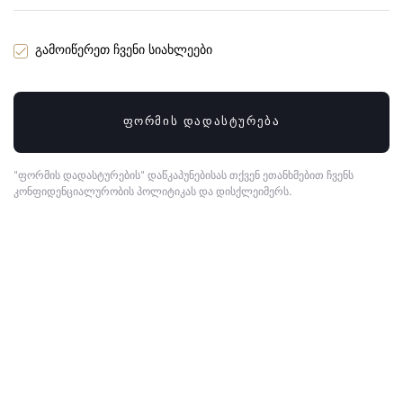
გამოიწერეთ ჩვენი სიახლეები
ᲤᲝᲠᲛᲘᲡ ᲓᲐᲓᲐᲡᲢᲣᲠᲔᲑᲐ
"ფორმის დადასტურების" დაწკაპუნებისას თქვენ ეთანხმებით ჩვენს
კონფიდენციალურობის პოლიტიკას და დისქლეიმერს.