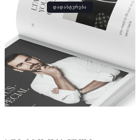
ᲓᲐᲓᲐᲡᲢᲣᲠᲔᲑᲐ