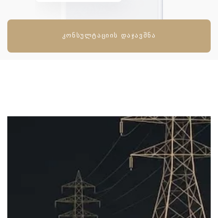
ᲙᲝᲜᲡᲣᲚᲢᲐᲪᲘᲘᲡ ᲓᲐᲯᲐᲕᲨᲜᲐ