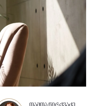
თამთა წირქვაძე