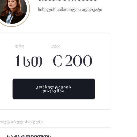
სისხლის სამართლის ადვოკატი
ᲓᲠᲝ
ᲤᲐᲡᲘ
1 სთ
€ 200
ᲙᲝᲜᲡᲣᲚᲢᲐᲪᲘᲘᲡ
ᲓᲐᲯᲐᲕᲨᲜᲐ
ᲝᲞᲣᲚᲐᲠᲣᲚ ᲞᲝᲡᲢᲔᲑᲘ