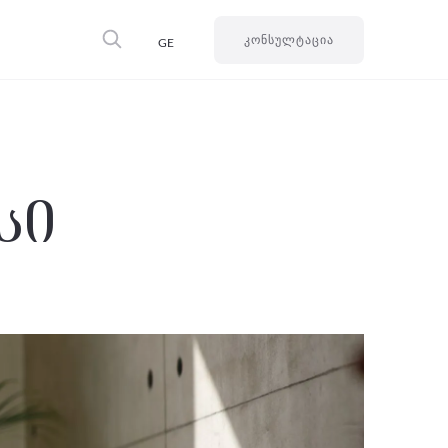
GE
ᲙᲝᲜᲡᲣᲚᲢᲐᲪᲘᲐ
სი