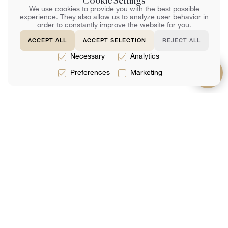
Cookie Settings
We use cookies to provide you with the best possible
experience. They also allow us to analyze user behavior in
order to constantly improve the website for you.
ACCEPT ALL
ACCEPT SELECTION
REJECT ALL
Necessary
Analytics
Preferences
Marketing
תמיכה
על אודות
שירותים
שאלות נפוצות
קְבוּצָה
שירותים משפטיים
צור קשר
ביקורות
שירותי מס
ספר מקוון
אנליטיקס
שירותי הנהלת
חשבונות
הצטרף לרשימת התפוצה שלנו
האימייל שלך