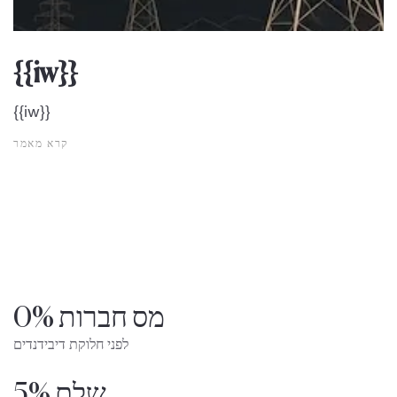
{{iw}}
{{iw}}
קרא מאמר
0% מס חברות
לפני חלוקת דיבידנדים
שלם 5%