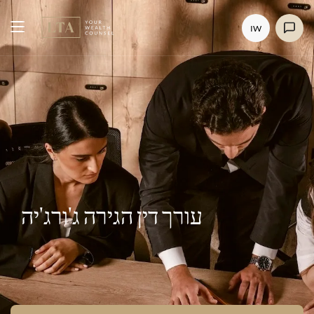
IW
עורך דין הגירה ג'ורג'יה