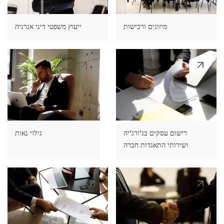
0.5 - 6 שנים.
מיזוגים ורכישות
ייעוץ משפטי דיני אנרגיה
רישיון שהייה קבוע
- ניתן לבן זוג, הורה וילד של אזרח
גאורגיה. רישיון שהייה קבוע ניתן גם לזר השוהה
בגאורגיה ב-6 השנים האחרונות על בסיס אישור שהייה
זמני. מגורים בג'ורג'יה לצורך לימודים או טיפול רפואי
ותעסוקה בנציגויות דיפלומטיות ושוות ערך בג'ורג'יה
אינם נכללים בתקופה זו.
רישום עסקים בג'ורג'יה
גילוי נאות
ושירותי התאגדות חברה