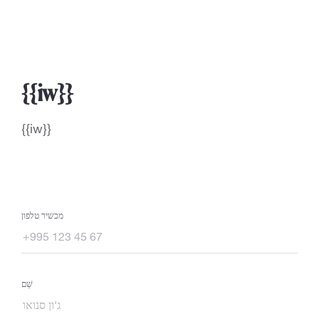
{{iw}}
{{iw}}
מכשיר טלפון
שֵׁם