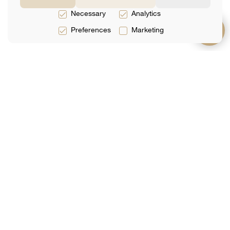
Necessary
Analytics
Preferences
Marketing
תמיכה
על אודות
שירותים
שאלות נפוצות
קְבוּצָה
שירותים משפטיים
צור קשר
ביקורות
שירותי מס
ספר מקוון
אנליטיקס
שירותי הנהלת
חשבונות
הצטרף לרשימת התפוצה שלנו
האימייל שלך