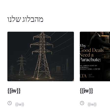
מהבלוג שלנו
{{iw}}
{{iw}}
{{iw}}
{{iw}}