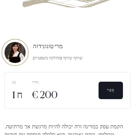
מרי טוגונידזה
שותף שותף (מחלקה משפטית)
מחיר
זְמַן
סֵפֶר
€ 200
1 ח
הקמת עסק במדינה זרה יכולה להיות מרגשת אך מרתיעה.