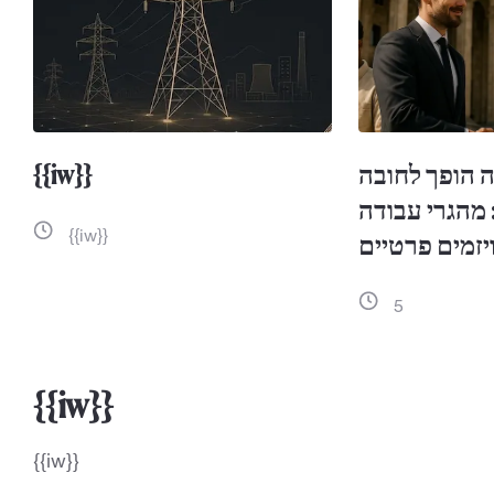
 הופך לחובה
{{iw}}
שנת 2026: מהגרי עבודה
{{iw}}
יזמים פרטיים
5
{{iw}}
{{iw}}