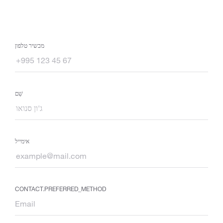
מכשיר טלפון
שֵׁם
אימייל
CONTACT.PREFERRED_METHOD