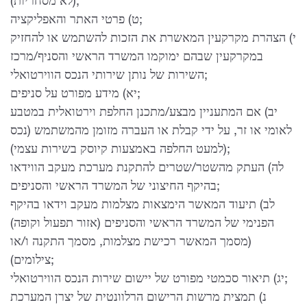
(לא מסחריות);
ט) פרטי האתר והאפליקציה;
י) הצהרת מקרקעין המאשרת את הזכות להשתמש או להחזיק
במקרקעין שבהם ימוקמו המשרד הראשי והסניף/מרכז
השירות של נותן שירותי הנכס הווירטואלי;
יא) מידע מפורט על סניפים;
יב) אם המתעניין מבצע/מתכנן החלפת וירטואלית במטבע
לאומי או זר, על ידי קבלת או העברה מזומן מהמשתמש (נכס
(למעט החלפה באמצעות קיוסק בשירות עצמי);
לה) העתק מהשטר/שטרים להתקנת מערכת מעקב הווידאו
בהיקף החיצוני של המשרד הראשי והסניפים;
לב) תיעוד המאשר הימצאות מצלמות מעקב וידאו בהיקף
הפנימי של המשרד הראשי והסניפים (אזור תפעול וקופה)
(מסמך המאשר רכישת מצלמות, מסמך התקנה ו/או
צילומים);
יג) תיאור סכמטי מפורט של יישום שירות הנכס הווירטואלי;
נ) תמצית מרשות הרישום הרלוונטית של יצרן המערכת