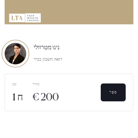
נינו מטרוולי
רואה חשבון בכיר
מחיר
זְמַן
סֵפֶר
€ 200
1 ח