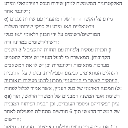
האלקטרונית המשמשת למתן שירות הנכס הווירטואלי ומידע
רלוונטי אחר;
o) מידע על הקשר החוזי של המתעניין עם שירות נכסים
וירטואליים ו/או מידע על ספקי שירותי תשלום
המורשים/רשומים על ידי הבנק הלאומי ו/או בעלי
רישיון/רשומים במדינה זרה;
ז) תכנית עסקית (לפחות עם תחזית התקציב ל-3 השנים
הקרובות), המאשרת כי לבעל העניין יש יכולת להטמיע
מערכות מתאימות ורלוונטיות וכן יש לו את המשאבים
והנהלים המתאימים לביצוע הפעילויות.
בנוסף, על התוכנית
העסקית לאשר כי המתעניין מתכנן לבצע פעילות בגאורגיה;
ש) המבנה הארגוני של בעל העניין, אשר אמור לכלול לפחות:
qa) רשימת אגפי המשנה המבניים של המשרד הראשי, תוך
ציון תפקידיהם ומספר העובדים, וכן תכנית הפיתוח המבנית
של המשרד הראשי תוך 6 חודשים מתחילת הפעילות לאחר
הרישום;
כב) אם המתעניין מבצע פעילות באמצעות סניפים - תיאור