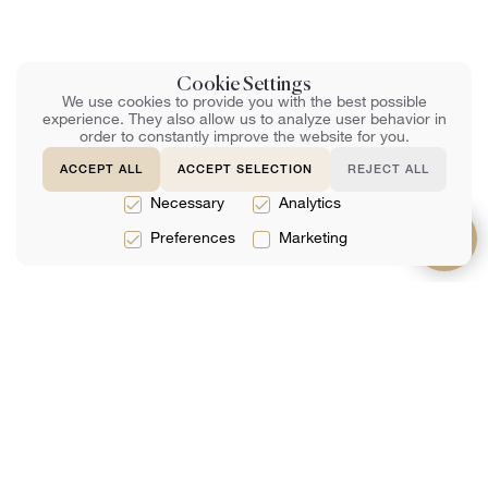
Cookie Settings
We use cookies to provide you with the best possible
experience. They also allow us to analyze user behavior in
order to constantly improve the website for you.
ACCEPT ALL
ACCEPT SELECTION
REJECT ALL
Necessary
Analytics
Preferences
Marketing
Prestations
À propos de
Support
de service
Équipe
FAQ
Services
Avis
Contactez-Nous
Juridiques
Analytique
Réservation En
Services
Ligne
Fiscaux