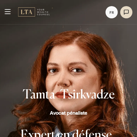
FR
Tamta
Tsirkvadze
Avocat pénaliste
Expert en défense