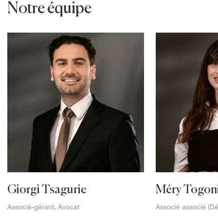
Notre équipe
Giorgi Tsagurie
Méry Togon
Associé-gérant, Avocat
Associé associé (Dé