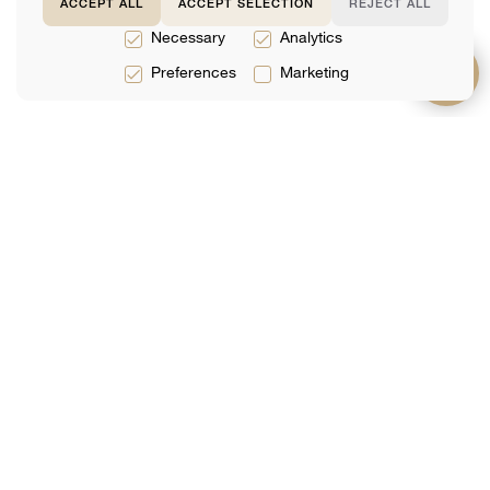
ACCEPT ALL
ACCEPT SELECTION
REJECT ALL
Necessary
Analytics
Preferences
Marketing
Prestations
À propos de
Support
de service
Équipe
FAQ
Services
Avis
Contactez-Nous
Juridiques
Analytique
Réservation En
Services
Ligne
Fiscaux
Services
Comptables
Joignez-vous à notre liste d'envoi
Votre E-Mail