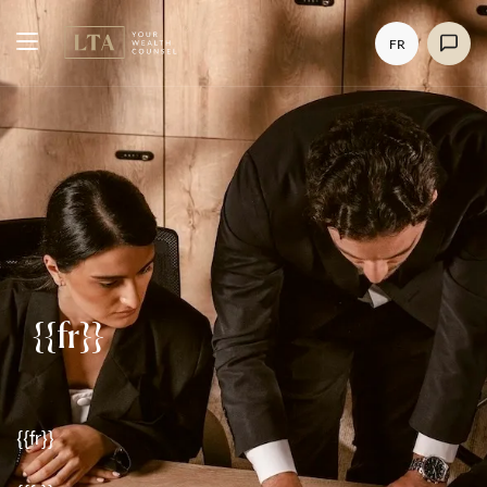
FR
{{fr}}
{{fr}}