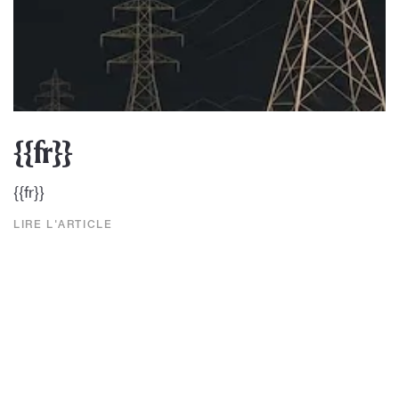
{{fr}}
{{fr}}
LIRE L'ARTICLE