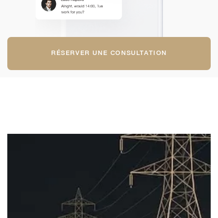
RÉSERVER UNE CONSULTATION