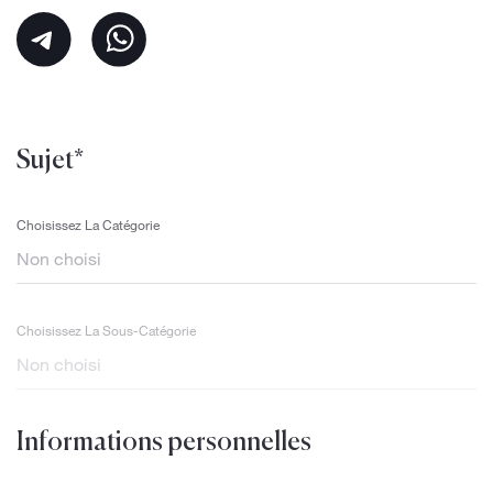
Sujet*
Choisissez La Catégorie
Choisissez La Sous-Catégorie
Informations personnelles