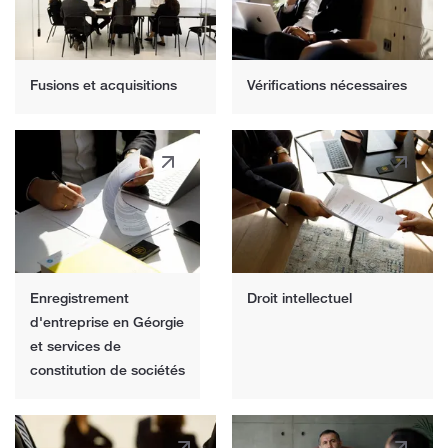
personne est éligible pour obtenir la résidence
personne travaillant dans la fonction publique
permanente.
d'un pays étranger en Géorgie ou en tant que
Fusions et acquisitions
Vérifications nécessaires
membre de la famille d'une telle personne,
Permis de séjour pour le travail
- délivré pour
autre que les citoyens géorgiens ;
la mise en œuvre d'activités entrepreneuriales
c) lors d’un déplacement d’un pays étranger
ou d'emploi en Géorgie. Il faut prouver un
vers un autre via le territoire de la Géorgie ;
salaire minimum respectif d'environ 1 000 GEL
d) pour le traitement ou les loisirs.
par mois ET un chiffre d'affaires minimum de
l'employeur (35 000 GEL ou 50 000 GEL de
chiffre d'affaires par étranger). Peut être
Enregistrement
Droit intellectuel
délivré pour une période de 0,5 à 6 ans.
d'entreprise en Géorgie
et services de
Permis de séjour pour regroupement familial
-
constitution de sociétés
délivré aux membres de la famille d'un
étranger titulaire d'un permis de séjour. Il peut