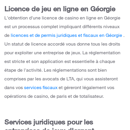
Licence de jeu en ligne en Géorgie
L'obtention d'une licence de casino en ligne en Géorgie
est un processus complet impliquant différents niveaux
de
licences et de permis juridiques et fiscaux en Géorgie
.
Un statut de licence accordé vous donne tous les droits
pour exploiter une entreprise de jeux. La réglementation
est stricte et son application est essentielle à chaque
étape de l'activité. Les réglementations sont bien
comprises par les avocats de LTA, qui vous assisteront
dans vos
services fiscaux
et géreront légalement vos
opérations de casino, de paris et de totalisateur.
Services juridiques pour les