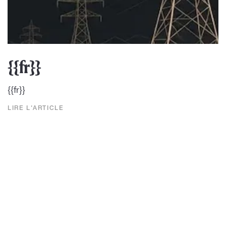
{{fr}}
{{fr}}
LIRE L'ARTICLE