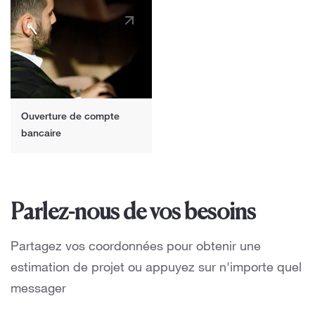
Ouverture de compte
bancaire
Parlez-nous de vos besoins
Partagez vos coordonnées pour obtenir une
estimation de projet ou appuyez sur n'importe quel
messager