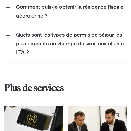
vous avez besoin.
s'y limiter, l'immobilier, le droit de la famille, les
Comment puis-je obtenir la résidence fiscale
conflits du travail, les jeux de hasard,
le droit
géorgienne ?
des crypto-monnaies
et la défense pénale.
Il existe plusieurs façons de procéder :
● Vous pouvez séjourner en Géorgie pendant
Quels sont les types de permis de séjour les
183 jours sur une période de 12 mois ;
plus courants en Géorgie délivrés aux clients
● Obtenir la résidence fiscale sur la base du
LTA ?
statut de particulier fortuné.
Permis de séjour de courte durée
- délivré à
un étranger qui a le droit de posséder un bien
Bien que la première option soit simple, la
immobilier sur le territoire de la Géorgie (autre
Plus de services
seconde présente les exigences suivantes :
que des terres agricoles) dont la valeur
● Un individu doit avoir soit 3 millions de GEL
marchande dépasse 100 000 USD en GEL,
d'actifs, soit 200 000 GEL de revenus par an
ainsi qu'aux membres de sa famille. Peut être
au cours des trois dernières années
délivré pour une période de 0,5 à 1 an.
consécutives, et
● Une personne doit avoir un permis de séjour