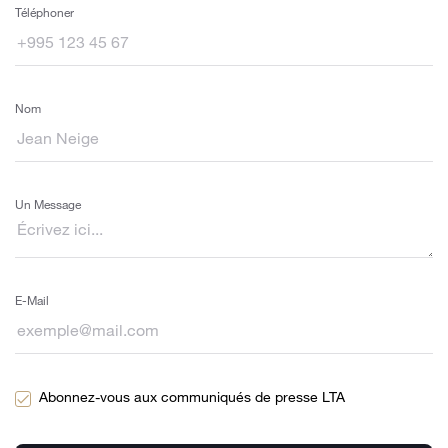
Téléphoner
Nom
Un Message
E-Mail
Abonnez-vous aux communiqués de presse LTA