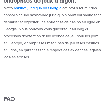
entreprises de jeux d'argent
Notre
cabinet juridique en Géorgie
est prêt à fournir des
conseils et une assistance juridique à ceux qui souhaitent
démarrer et exploiter une entreprise de casino en ligne en
Géorgie. Nous pouvons vous guider tout au long du
processus d'obtention d'une licence de jeu pour les jeux
en Géorgie, y compris les machines de jeu et les casinos
en ligne, en garantissant le respect des exigences légales
locales strictes.
FAQ