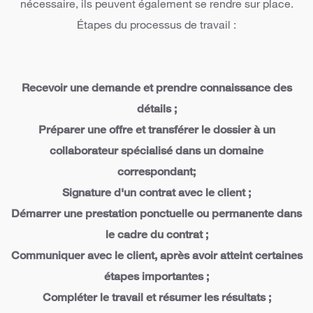
nécessaire, ils peuvent également se rendre sur place.
Étapes du processus de travail :
Recevoir une demande et prendre connaissance des
détails ;
Préparer une offre et transférer le dossier à un
collaborateur spécialisé dans un domaine
correspondant;
Signature d'un contrat avec le client ;
Démarrer une prestation ponctuelle ou permanente dans
le cadre du contrat ;
Communiquer avec le client, après avoir atteint certaines
étapes importantes ;
Compléter le travail et résumer les résultats ;