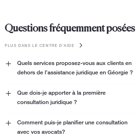
Questions fréquemment posées
PLUS DANS LE CENTRE D'AIDE
Quels services proposez-vous aux clients en
dehors de l’assistance juridique en Géorgie ?
Nous offrons à nos clients une large gamme
de services allant au-delà de l'assistance
Que dois-je apporter à la première
juridique. Il s'agit notamment
de services
consultation juridique ?
fiscaux
,
de services comptables
,
de services
Apportez tous les documents relatifs à votre
de courtage
,
de services d'audit interne
, etc.
dossier, y compris la correspondance, les
Comment puis-je planifier une consultation
contrats ou les avis judiciaires. Cela nous
avec vos avocats?