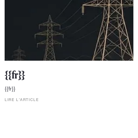
{{fr}}
{{fr}}
LIRE L'ARTICLE