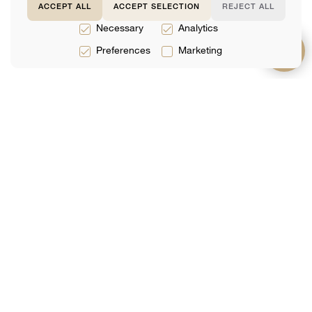
ACCEPT ALL
ACCEPT SELECTION
REJECT ALL
Necessary
Analytics
Preferences
Marketing
Prestations
À propos de
Support
de service
Équipe
FAQ
Services
Avis
Contactez-Nous
Juridiques
Analytique
Réservation En
Services
Ligne
Fiscaux
Services
Comptables
Joignez-vous à notre liste d'envoi
Votre E-Mail