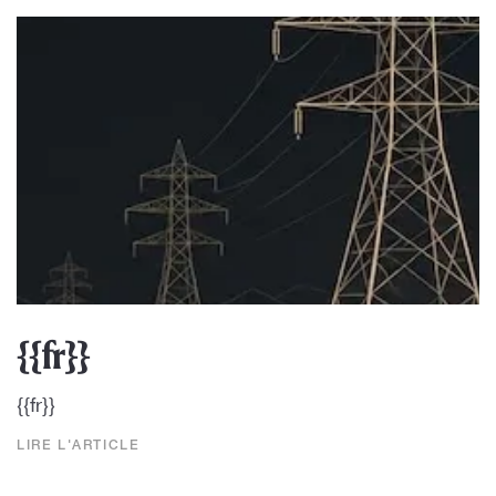
{{fr}}
{{fr}}
LIRE L'ARTICLE