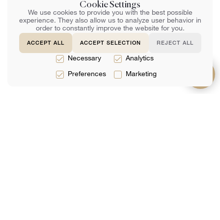
Cookie Settings
We use cookies to provide you with the best possible
experience. They also allow us to analyze user behavior in
order to constantly improve the website for you.
ACCEPT ALL
ACCEPT SELECTION
REJECT ALL
Necessary
Analytics
Preferences
Marketing
Prestations
À propos de
Support
de service
Équipe
FAQ
Services
Avis
Contactez-Nous
Juridiques
Analytique
Réservation En
Services
Ligne
Fiscaux
Services
Comptables