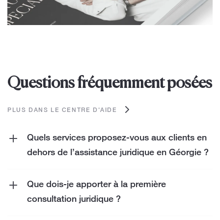
Questions fréquemment posées
PLUS DANS LE CENTRE D'AIDE
Quels services proposez-vous aux clients en
dehors de l’assistance juridique en Géorgie ?
Nous offrons à nos clients une large gamme
de services allant au-delà de l'assistance
Que dois-je apporter à la première
juridique. Il s'agit notamment
de services
consultation juridique ?
fiscaux
,
de services comptables
,
de services
Apportez tous les documents relatifs à votre