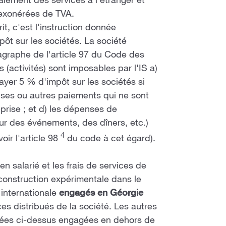
malement des services à l'étranger et
 exonérées de TVA.
t, c'est l'instruction donnée
ôt sur les sociétés. La société
agraphe de l'article 97 du Code des
 (activités) sont imposables par l'IS a)
ayer 5 % d'impôt sur les sociétés si
enses ou autres paiements qui ne sont
prise ; et d) les dépenses de
ur des événements, des dîners, etc.)
4
oir l'article 98
du code à cet égard).
en salarié et les frais de services de
construction expérimentale dans le
 internationale
engagés en Géorgie
s distribués de la société. Les autres
ées ci-dessus engagées en dehors de