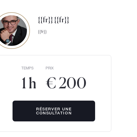
{{fr}} {{fr}}
{{fr}}
TEMPS
PRIX
1 h
€ 200
RÉSERVER UNE
CONSULTATION