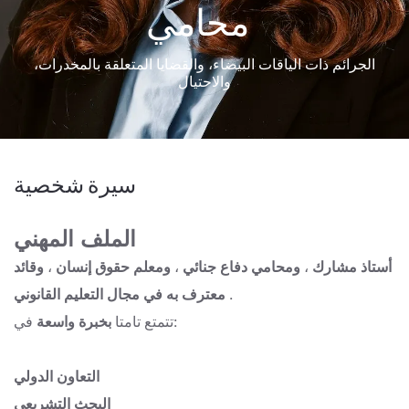
محامي
الجرائم ذات الياقات البيضاء، والقضايا المتعلقة بالمخدرات،
والاحتيال
سيرة شخصية
الملف المهني
أستاذ مشارك
،
ومحامي دفاع جنائي
،
ومعلم حقوق إنسان
،
وقائد
.
معترف به في مجال التعليم القانوني
في:
تتمتع تامتا
بخبرة واسعة
التعاون الدولي
البحث التشريعي