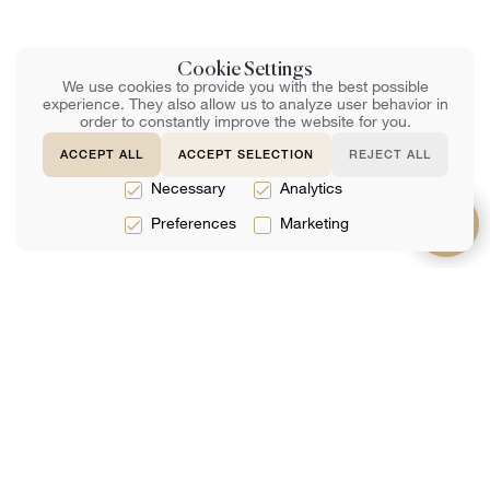
Cookie Settings
We use cookies to provide you with the best possible
experience. They also allow us to analyze user behavior in
order to constantly improve the website for you.
ACCEPT ALL
ACCEPT SELECTION
REJECT ALL
Necessary
Analytics
Preferences
Marketing
يدعم
حول
خدمات
التعليمات
فريق
الخدمات القانونية
اتصل بنا
المراجعات
الخدمات الضريبية
احجز عبر الإنترنت
التحليلات
خدمات المحاسبة
انضم لقائمتنا البريدية