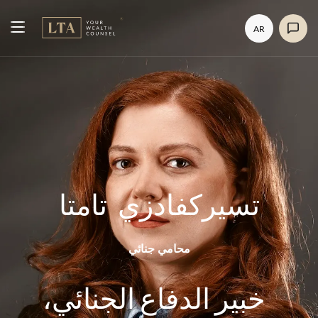
AR
تسيركفادزي
تامتا
محامي جنائي
خبير الدفاع الجنائي،