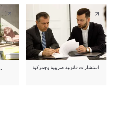
استشارات قانونية ضريبية وجمركية
رق