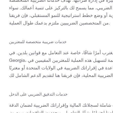
بيرة في إدارة ضرائبها. تهدف خدماتنا الضريبية المتخصصة
الضريبي، مما يسمح لك بالتركيز على تنمية أعمالك. سواء
وية أو وضع خطط استراتيجية للنمو المستقبلي، فإن فريقنا
من المتخصصين الضريبيين ملتزم بدعمك طوال العملية.
خدمات ضريبية متخصصة للمغتربين
رب أمرًا شاقًا، خاصة عند التعامل مع قوانين بلدين. في LTA
Georgia، نقدم خدمات ضريبية متخصصة للمغتربين مصممة لتسهيل هذه العملية للمغتربين المقيمين في
عدة في إقراراتك الضريبية في الولايات المتحدة أو مغتربًا
خدمات التدقيق الضريبي على الدخل
شاملة لسجلاتك المالية وإقراراتك الضريبية لضمان الدقة