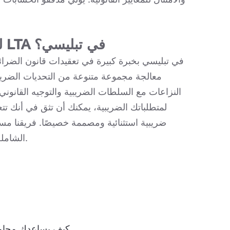
والامتثال للمعايير القانونية. يولي مدققو الحسابات 
لماذا تختار محامي الضرائب التابعين لـ LTA في تبليسي؟
معالجة مجموعة متنوعة من التحديات الضريبية
النزاعات مع السلطات الضريبية والتوجيه القانوني 
ضريبية استثنائية ومصممة خصيصًا. فريقنا مست
والتخطيط الاستراتيجي المخصص ليناسب وضعك الفريد.
الشامل