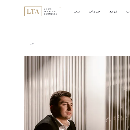
ات
فريق
خدمات
بيت
عد