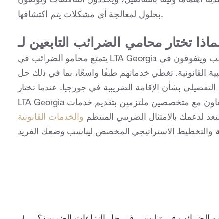
لدينا اهتمامًا وثيقًا بالتفاصيل، ويحددون التناقضات ويوصون
بحلول لمعالجة أي مشكلات يتم اكتشافها.
يتمتع محامو الضرائب في LTA Georgia في تبليسي بخبرة كبيرة في تعقيدات قانون الضرائب ويتفوقون في
 القانونية. تغطي خدماتهم طيفًا واسعًا، بما في ذلك حل
التفصيلي بشأن الإقامة الضريبية في جورجيا. عندما تختار
LTA Georgia لمتطلباتك الضريبية، يمكنك أن تثق في أنك تتعاون مع متخصصين ملتزمين بتقديم خدمات
عد لدعمك بالامتثال الضريبي المنتظم
والخدمات القانونية
ة