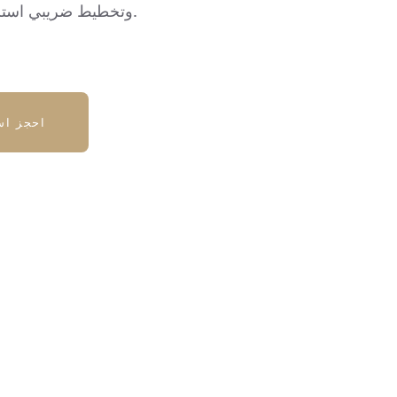
وتخطيط ضريبي استراتيجي متميز.
احجز اس