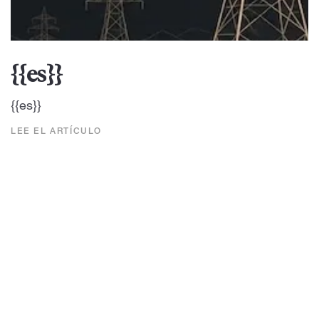
{{es}}
{{es}}
LEE EL ARTÍCULO