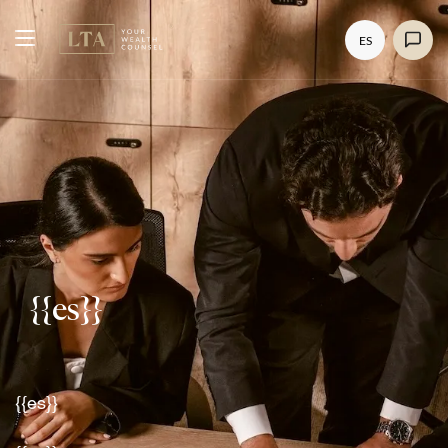
ES
{{es}}
{{es}}