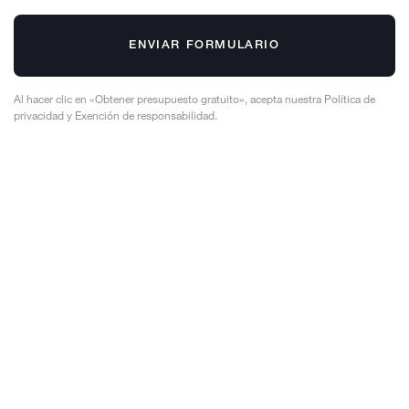
ENVIAR FORMULARIO
Al hacer clic en «Obtener presupuesto gratuito», acepta nuestra Política de
privacidad y Exención de responsabilidad.