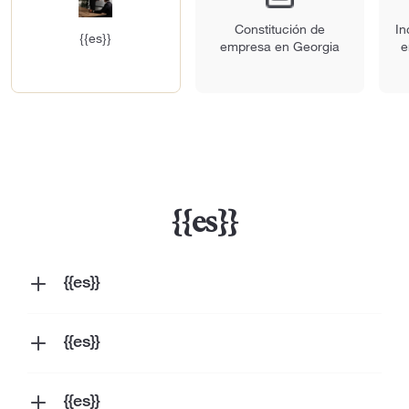
Constitución de
In
{{es}}
empresa en Georgia
e
{{es}}
{{es}}
{{es}}
{{es}}
{{es}}
{{es}}