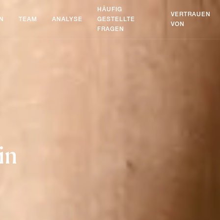
HÄUFIG
VERTRAUEN
N
TEAM
ANALYSE
GESTELLTE
VON
FRAGEN
in