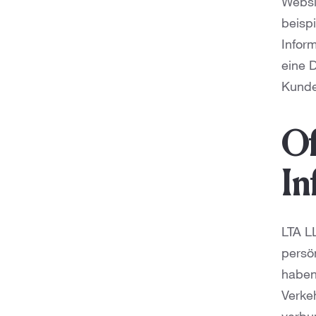
Websi
beispi
Infor
eine 
Kunde
Of
In
LTA L
persön
haben
Verke