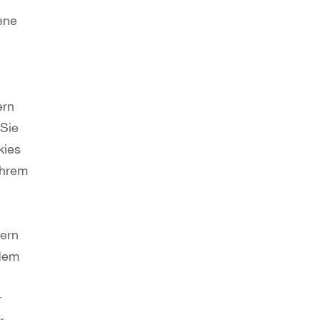
ene
ern
 Sie
kies
Ihrem
ern
rdem
r