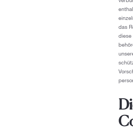
verbu
enthal
einze
das R
diese
behör
unser
schüt
Vorsc
perso
Di
Co