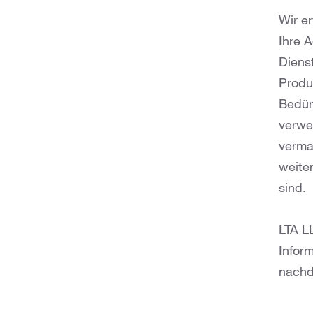
Wir er
Ihre 
Diens
Produk
Bedür
verwe
verma
weite
sind.
LTA L
Infor
nachd