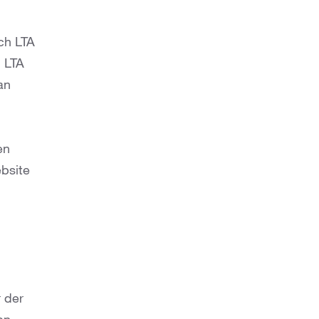
ch LTA
n LTA
an
en
ebsite
 der