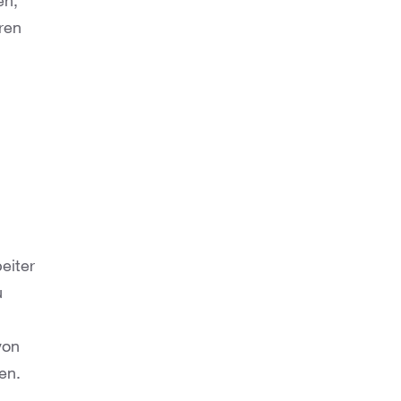
en,
ren
eiter
u
von
en.