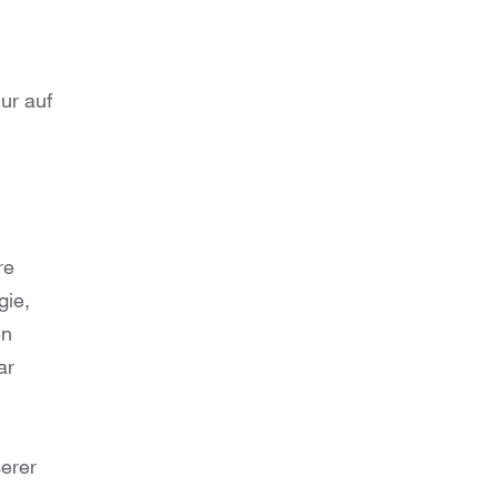
ur auf
re
gie,
en
ar
serer