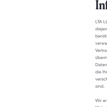
In
LTA
L
dieje
benöt
verwa
Vertra
überm
Daten
die I
versch
sind.
Wir er