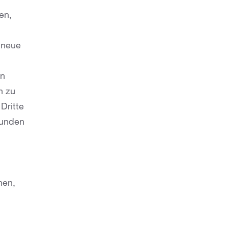
en,
 neue
en
n zu
Dritte
bunden
hen,