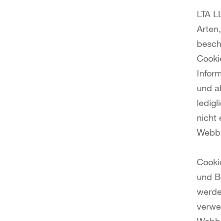
LTA L
Arten
besch
Cookie
Infor
und a
ledig
nicht
Webbr
Cooki
und B
werde
verwe