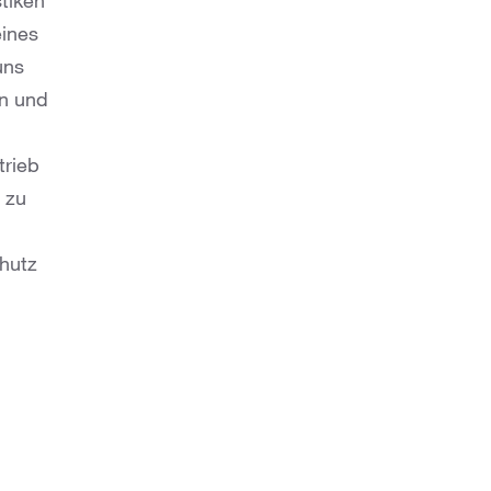
tiken
eines
uns
en und
trieb
 zu
chutz