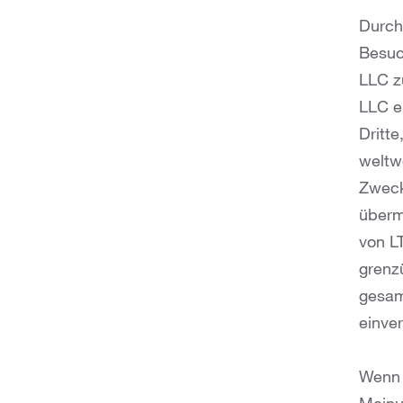
Durch
Besuc
LLC z
LLC e
Dritt
weltw
Zwecks
überm
von L
grenz
gesamm
einve
Wenn 