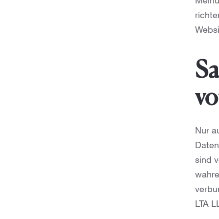
Meinu
richte
Websi
Sa
vo
Nur a
Daten
sind v
wahren
verbu
LTA L