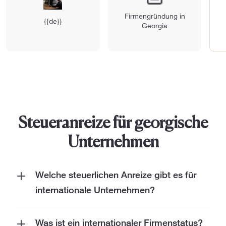
Firmengründung in
{{de}}
Georgia
Steueranreize für georgische
Unternehmen
Welche steuerlichen Anreize gibt es für
internationale Unternehmen?
Sie ist von der Dividendensteuer befreit;
Es zahlt nur 5 % Körperschaftssteuer
Was ist ein internationaler Firmenstatus?