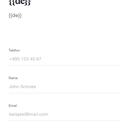
{{de}}
{{de}}
Telefon
Name
Email