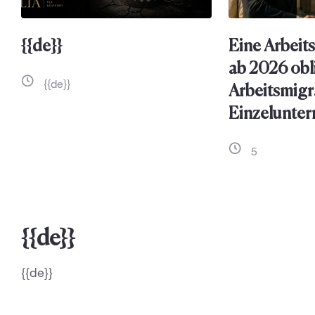
{{de}}
Eine Arbeits
ab 2026 obl
{{de}}
Arbeitsmigr
Einzelunte
5
{{de}}
{{de}}