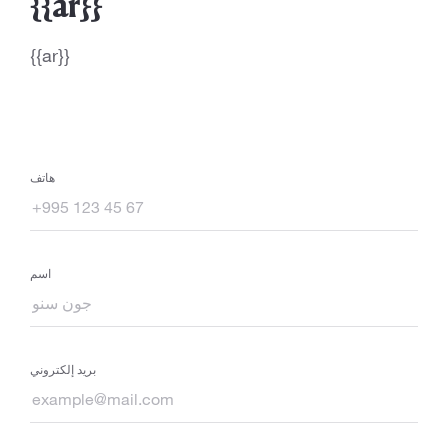
{{ar}}
{{ar}}
هاتف
اسم
بريد إلكتروني