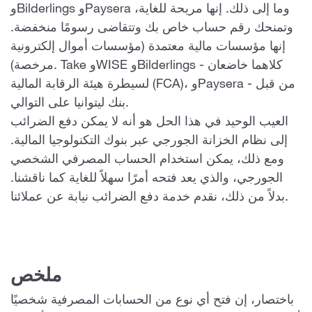
وBilderlings وPaysera وما إلى ذلك. إنها مريحة للغاية،
وتمنحك رقم حساب خاص بك وتتقاضى رسومًا منخفضة.
إنها مؤسسات مالية معتمدة (مؤسسات أموال إلكترونية
مرخصة). Take وWISE وBilderlings - كلاهما خاضعان
لسيطرة هيئة الرقابة المالية (FCA)، وPaysera - من قبل
بنك ليتوانيا على التوالي.
العيب الوحيد في هذا الحل هو أنه لا يمكن دفع الضرائب
إلى نظام الخزانة الجورجي عبر بنوك التكنولوجيا المالية.
ومع ذلك، يمكن استخدام الحساب المصرفي الشخصي
الجورجي، والذي يعد فتحه أمرًا سهلاً للغاية كما ناقشنا.
بدلاً من ذلك، نقدم خدمة دفع الضرائب نيابة عن عملائنا.
ملخص
باختصار، إن فتح أي نوع من الحسابات المصرفية شخصيًا