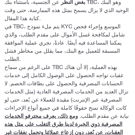
بغض النظر
عن الجنسية، باستثناء بنك TBC، وهو البنك
الوحيد الذي لا يزال يسمح بمثل هذه الممارسة، حتى وقت
كتابة هذا المقال.
في TBC، يتم ملء نموذج KYC الموسع وإجراء فحص
شامل لمكافحة غسل الأموال على مقدم الطلب، والذي
يمكننا المساعدة فيه أيضًا. عادةً، نجري عملية الموافقة
المسبقة للعميل مع البنك، مما يقلل من مخاطر فشل
الطلب.
على الرغم من سماح TBC بهذه العملية، إلا أن هناك
عقبات تواجه الحصول على الوصول الكامل إلى خدمات
الحسابات المصرفية والحصول على بطاقات الخصم. لا
تزال العديد من الخدمات المصرفية العادية (مثل الخدمات
المصرفية عبر الإنترنت) مقيدة للعملاء عن بُعد، حتى لو
كانت الوكالة تمنح حقوقًا كاملة في جميع أنواع الإجراءات
نيابة عن مقدم الطلب.
ومع ذلك، يعرف محترفو الخدمات
المصرفية ذوي الخبرة لدينا طرق التغلب على مثل هذه
العقبات، عن بُعد، دون إزعاج عملائنا وتحمل نفقات غير