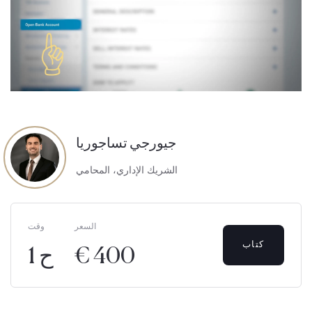
جيورجي تساجوريا
الشريك الإداري، المحامي
السعر
وقت
كتاب
€ 400
1 ح