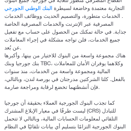
القطاع المصرفي متطور للغاية في جورجيا. جميع البنوك
التجارية معتمدة وخاضعة لسيطرة
البنك الوطني الجورجي
. الخدمات متطورة، والتصميم الحديث ووظائف الخدمات
المصرفية عبر الإنترنت والخدمات المصرفية الخاصة
جذابة. في حالة تمكنك من الحصول على حساب مع تفعيل
جميع الخدمات، فلن تواجه مشكلة في إجراء المعاملات
عن بُعد.
هناك مجموعة واسعة من البنوك للاختيار من بينها، وأكبرها
بنك جورجيا وبنك TBC، وكلاهما يوفران الأمان للمعاملات
المالية ومجموعة واسعة من الخدمات، منذ سنوات
بالفعل. كلتا الشركتين مدرجتان في بورصة لندن، وبالتالي،
فإن أنشطتهما تخضع لرقابة ومراجعة صارمة.
كما تجذب البنوك الجورجية العملاء بحقيقة أن جورجيا
ليست طرفًا في معيار الإبلاغ المشترك (CRS) للتبادل
التلقائي لمعلومات الحسابات المالية، وبالتالي لا تتحمل
البنوك الجورجية التزامًا بتسليم أي بيانات تلقائيًا في النظام