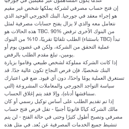
عندما يكون المساهمون غير مقيمين في جورجيا
إن فتح حساب مصرفي لشركة يملكها شخص غير مقيم
هو إجراء معقد في جورجيا. البنك الجورجي الوحيد الذي
نتعامل معه والذي لا يزال يفتح حسابات مصرفية لمثل
هذه الحالات هو TBC. 90% من البنوك الأخرى ترفض
الطلب تلقائيًا تقريبًا، 10% من البنوك (باستثناء TBC) تبدأ
عملية التحقق من الشركة، ولكن في غضون يوم أو
يومين، تبلغ مقدم الطلب بالرفض.
إذا كانت الشركة مملوكة لشخص طبيعي وقاموا بزيارة
البنك شخصيًا، فإن فرص النجاح تكون عالية جدًا. قد
تستغرق العملية يومًا واحدًا، دون أي قيود. ضع في اعتبارك
سياسة التواجد الجورجي والمعاملات المشروعة (التي
سنناقشها أدناه)، وإلا فقد يتم إغلاق الحساب.
إذا تم تقديم الطلب على أساس توكيل رسمي أو كان
مالك الشركة كيانًا قانونيًا أجنبيًا - تقل فرص فتح حساب
مصرفي وتصبح أطول كثيرًا وحتى في حالة الفتح - لن يتم
تنشيط جميع الخدمات المصرفية عن بُعد. في مثل هذه