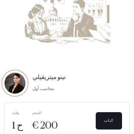
نينو ميتريفيلي
محاسب أول
السعر
وقت
كتاب
€ 200
1 ح