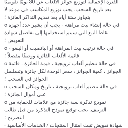
الفترة الإجمالية لتوزيع جوائز الألعاب عن 30 يومًا تقويميًا
بعد تاريخ السحب. يجب توزيع المكاسب في موعد لا
يتجاوز ستة أيام بعد تقديم التذاكر الفائزة ؛
o في حالة إنشاء بيت مراهنة - يجب أن يشير عدد أجهزة
نقاط البيع التي سيتم استخدامها إلى تفاصيل شهادة
التفويض ؛
o في حالة ترتيب بيت المراهنة أو اليانصيب أو البنغو -
قائمة الألعاب الفائزة ووصفًا مفصلاً ؛
o في حالة تنظيم ألعاب ترويجية ، قيمة الجائزة ، قائمة
الجوائز ، كمية الجوائز ، سعر الوحدة لكل جائزة وتسلسل
الجوائز في السحب ؛
o في حالة تنظيم ألعاب ترويجية ، تاريخ ومكان السحب
على أموال الجائزة ؛
o نموذج تذكرة لعبة جائزة مع علامات للحماية من
التزييف. يجب توقيع نموذج التذكرة من قبل طالب
التصريح ؛
· شهادة تفويض تثبت امتثال المنتجات / الخدمات الأساسية