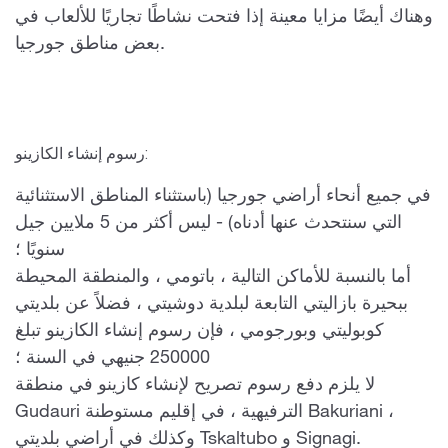
وهناك أيضًا مزايا معينة إذا فتحت نشاطًا تجاريًا للألعاب في
بعض مناطق جورجيا.
رسوم إنشاء الكازينو:
في جميع أنحاء أراضي جورجيا (باستثناء المناطق الاستثنائية
التي سنتحدث عنها أدناه) - ليس أكثر من 5 ملايين جيل
سنويًا ؛
أما بالنسبة للأماكن التالية ، باتومي ، والمنطقة المحيطة
ببحيرة بازاليتي التابعة لبلدية دوشيتي ، فضلاً عن بلديتي
كوبوليتي وبورجومي ، فإن رسوم إنشاء الكازينو تبلغ
250000 جنيهي في السنة ؛
لا يلزم دفع رسوم تصريح لإنشاء كازينو في منطقة
Gudauri الترفيهية ، في إقليم مستوطنة Bakuriani ،
وكذلك في أراضي بلديتي Tskaltubo و Signagi.